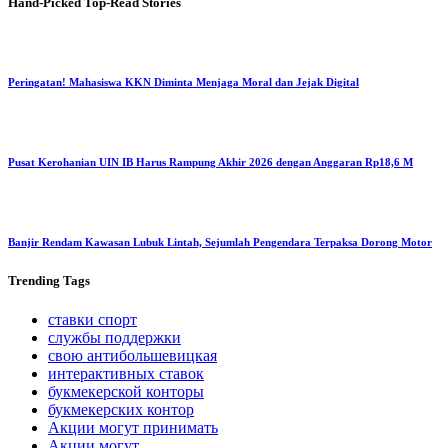
Hand-Picked
Top-Read Stories
Peringatan! Mahasiswa KKN Diminta Menjaga Moral dan Jejak Digital
Pusat Kerohanian UIN IB Harus Rampung Akhir 2026 dengan Anggaran Rp18,6 M
Banjir Rendam Kawasan Lubuk Lintah, Sejumlah Pengendara Terpaksa Dorong Motor
Trending
Tags
ставки спорт
службы поддержки
свою антибольшевицкая
интерактивных ставок
букмекерской конторы
букмекерских контор
Акции могут принимать
Акции могут