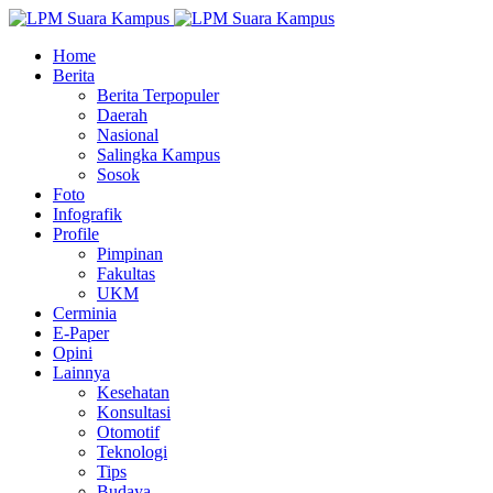
Home
Berita
Berita Terpopuler
Daerah
Nasional
Salingka Kampus
Sosok
Foto
Infografik
Profile
Pimpinan
Fakultas
UKM
Cerminia
E-Paper
Opini
Lainnya
Kesehatan
Konsultasi
Otomotif
Teknologi
Tips
Budaya