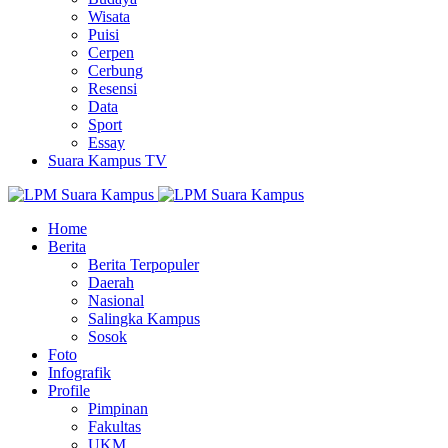
Wisata
Puisi
Cerpen
Cerbung
Resensi
Data
Sport
Essay
Suara Kampus TV
Home
Berita
Berita Terpopuler
Daerah
Nasional
Salingka Kampus
Sosok
Foto
Infografik
Profile
Pimpinan
Fakultas
UKM