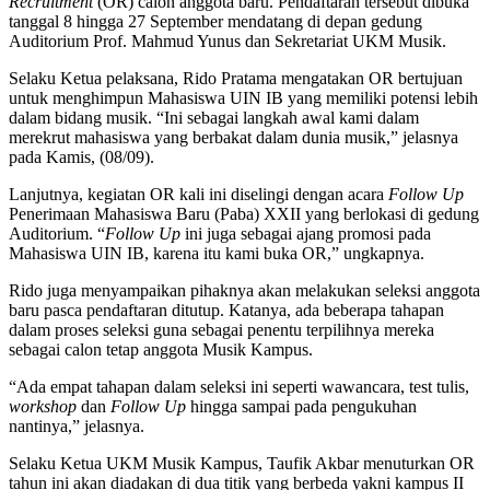
Recruitment
(OR) calon anggota baru. Pendaftaran tersebut dibuka
tanggal 8 hingga 27 September mendatang di depan gedung
Auditorium Prof. Mahmud Yunus dan Sekretariat UKM Musik.
Selaku Ketua pelaksana, Rido Pratama mengatakan OR bertujuan
untuk menghimpun Mahasiswa UIN IB yang memiliki potensi lebih
dalam bidang musik. “Ini sebagai langkah awal kami dalam
merekrut mahasiswa yang berbakat dalam dunia musik,” jelasnya
pada Kamis, (08/09).
Lanjutnya, kegiatan OR kali ini diselingi dengan acara
Follow Up
Penerimaan Mahasiswa Baru (Paba) XXII yang berlokasi di gedung
Auditorium. “
Follow Up
ini juga sebagai ajang promosi pada
Mahasiswa UIN IB, karena itu kami buka OR,” ungkapnya.
Rido juga menyampaikan pihaknya akan melakukan seleksi anggota
baru pasca pendaftaran ditutup. Katanya, ada beberapa tahapan
dalam proses seleksi guna sebagai penentu terpilihnya mereka
sebagai calon tetap anggota Musik Kampus.
“Ada empat tahapan dalam seleksi ini seperti wawancara, test tulis,
workshop
dan
Follow Up
hingga sampai pada pengukuhan
nantinya,” jelasnya.
Selaku Ketua UKM Musik Kampus, Taufik Akbar menuturkan OR
tahun ini akan diadakan di dua titik yang berbeda yakni kampus II