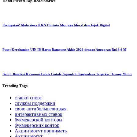
Hand-Picked
Top-Read Stories
Peringatan! Mahasiswa KKN Diminta Menjaga Moral dan Jejak Digital
Pusat Kerohanian UIN IB Harus Rampung Akhir 2026 dengan Anggaran Rp18,6 M
Banjir Rendam Kawasan Lubuk Lintah, Sejumlah Pengendara Terpaksa Dorong Motor
Trending
Tags
ставки спорт
службы поддержки
свою антибольшевицкая
интерактивных ставок
букмекерской конторы
букмекерских контор
Акции могут принимать
Акции могут