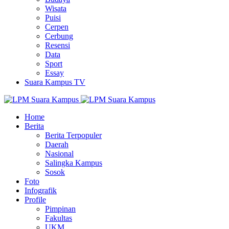
Wisata
Puisi
Cerpen
Cerbung
Resensi
Data
Sport
Essay
Suara Kampus TV
Home
Berita
Berita Terpopuler
Daerah
Nasional
Salingka Kampus
Sosok
Foto
Infografik
Profile
Pimpinan
Fakultas
UKM