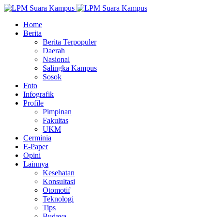
Home
Berita
Berita Terpopuler
Daerah
Nasional
Salingka Kampus
Sosok
Foto
Infografik
Profile
Pimpinan
Fakultas
UKM
Cerminia
E-Paper
Opini
Lainnya
Kesehatan
Konsultasi
Otomotif
Teknologi
Tips
Budaya