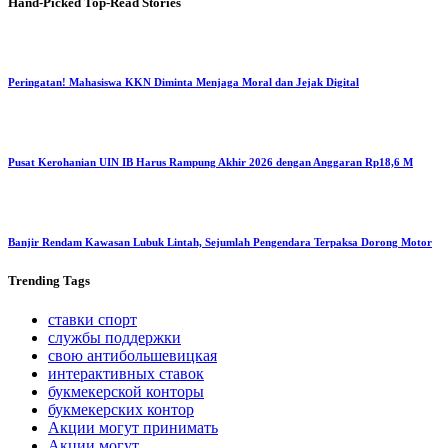
Hand-Picked
Top-Read Stories
Peringatan! Mahasiswa KKN Diminta Menjaga Moral dan Jejak Digital
Pusat Kerohanian UIN IB Harus Rampung Akhir 2026 dengan Anggaran Rp18,6 M
Banjir Rendam Kawasan Lubuk Lintah, Sejumlah Pengendara Terpaksa Dorong Motor
Trending
Tags
ставки спорт
службы поддержки
свою антибольшевицкая
интерактивных ставок
букмекерской конторы
букмекерских контор
Акции могут принимать
Акции могут