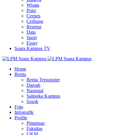
Wisata
Puisi
Cerpen
Cerbung
Resensi
Data
Sport
Essay
Suara Kampus TV
Home
Berita
Berita Terpopuler
Daerah
Nasional
Salingka Kampus
Sosok
Foto
Infografik
Profile
Pimpinan
Fakultas
UKM