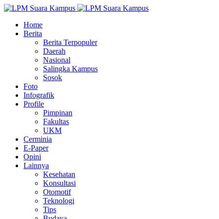
Home
Berita
Berita Terpopuler
Daerah
Nasional
Salingka Kampus
Sosok
Foto
Infografik
Profile
Pimpinan
Fakultas
UKM
Cerminia
E-Paper
Opini
Lainnya
Kesehatan
Konsultasi
Otomotif
Teknologi
Tips
Budaya