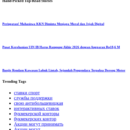
Hand-Picked
Top-Read Stories
Peringatan! Mahasiswa KKN Diminta Menjaga Moral dan Jejak Digital
Pusat Kerohanian UIN IB Harus Rampung Akhir 2026 dengan Anggaran Rp18,6 M
Banjir Rendam Kawasan Lubuk Lintah, Sejumlah Pengendara Terpaksa Dorong Motor
Trending
Tags
ставки спорт
службы поддержки
свою антибольшевицкая
интерактивных ставок
букмекерской конторы
букмекерских контор
Акции могут принимать
Акции могут