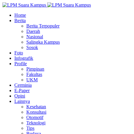
Home
Berita
Berita Terpopuler
Daerah
Nasional
Salingka Kampus
Sosok
Foto
Infografik
Profile
Pimpinan
Fakultas
UKM
Cerminia
E-Paper
Opini
Lainnya
Kesehatan
Konsultasi
Otomotif
Teknologi
Tips
Budaya