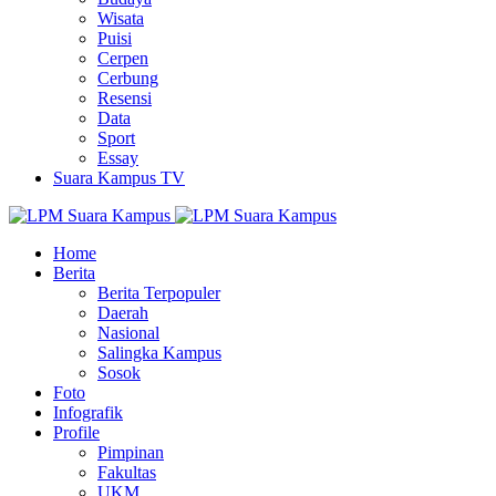
Wisata
Puisi
Cerpen
Cerbung
Resensi
Data
Sport
Essay
Suara Kampus TV
Home
Berita
Berita Terpopuler
Daerah
Nasional
Salingka Kampus
Sosok
Foto
Infografik
Profile
Pimpinan
Fakultas
UKM