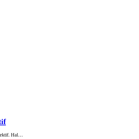
if
ektif. Hal…