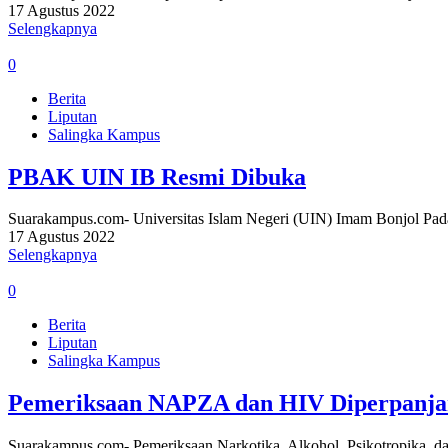
17 Agustus 2022
Selengkapnya
0
Berita
Liputan
Salingka Kampus
PBAK UIN IB Resmi Dibuka
Suarakampus.com- Universitas Islam Negeri (UIN) Imam Bonjol P
17 Agustus 2022
Selengkapnya
0
Berita
Liputan
Salingka Kampus
Pemeriksaan NAPZA dan HIV Diperpanjan
Suarakampus.com- Pemeriksaan Narkotika, Alkohol, Psikotropika