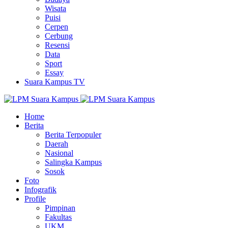
Wisata
Puisi
Cerpen
Cerbung
Resensi
Data
Sport
Essay
Suara Kampus TV
Home
Berita
Berita Terpopuler
Daerah
Nasional
Salingka Kampus
Sosok
Foto
Infografik
Profile
Pimpinan
Fakultas
UKM