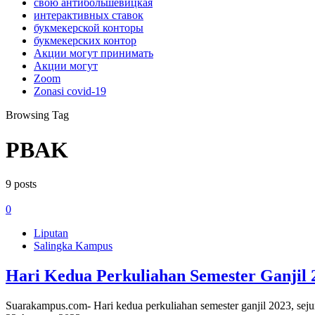
свою антибольшевицкая
интерактивных ставок
букмекерской конторы
букмекерских контор
Акции могут принимать
Акции могут
Zoom
Zonasi covid-19
Browsing Tag
PBAK
9 posts
0
Liputan
Salingka Kampus
Hari Kedua Perkuliahan Semester Ganjil 
Suarakampus.com- Hari kedua perkuliahan semester ganjil 2023, se