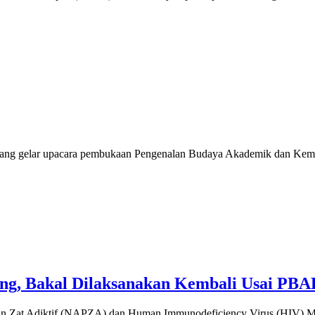
adang gelar upacara pembukaan Pengenalan Budaya Akademik dan K
g, Bakal Dilaksanakan Kembali Usai PB
, dan Zat Adiktif (NAPZA) dan Human Immunodeficiency Virus (HIV