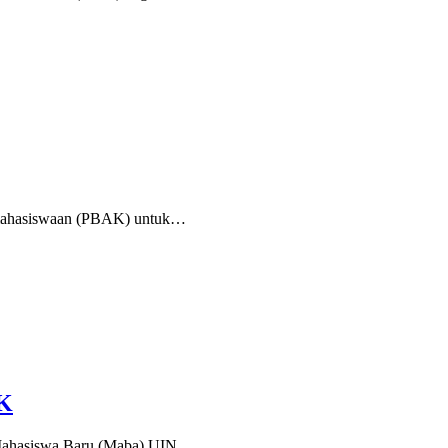
emahasiswaan (PBAK) untuk…
AK
) Mahasiswa Baru (Maba) UIN…