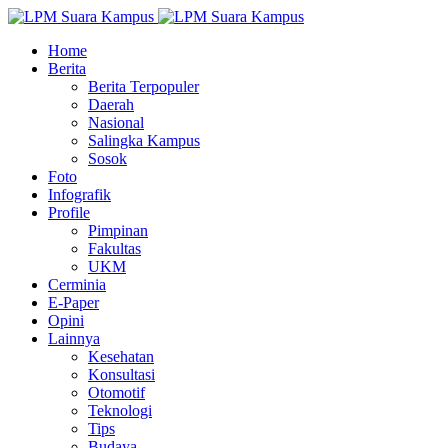
Home
Berita
Berita Terpopuler
Daerah
Nasional
Salingka Kampus
Sosok
Foto
Infografik
Profile
Pimpinan
Fakultas
UKM
Cerminia
E-Paper
Opini
Lainnya
Kesehatan
Konsultasi
Otomotif
Teknologi
Tips
Budaya