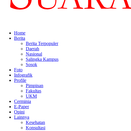
Home
Berita
Berita Terpopuler
Daerah
Nasional
Salingka Kampus
Sosok
Foto
Infografik
Profile
Pimpinan
Fakultas
UKM
Cerminia
E-Paper
Opini
Lainnya
Kesehatan
Konsultasi