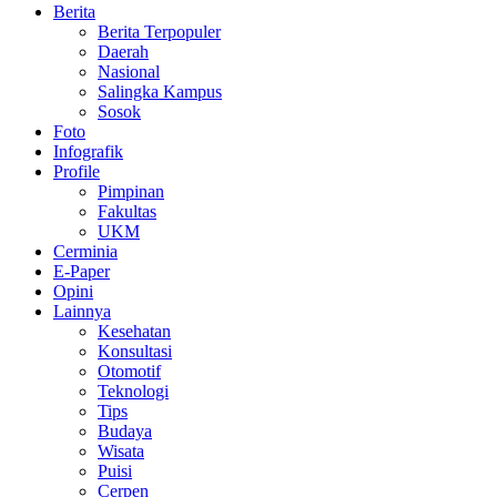
Berita
Berita Terpopuler
Daerah
Nasional
Salingka Kampus
Sosok
Foto
Infografik
Profile
Pimpinan
Fakultas
UKM
Cerminia
E-Paper
Opini
Lainnya
Kesehatan
Konsultasi
Otomotif
Teknologi
Tips
Budaya
Wisata
Puisi
Cerpen