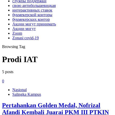
службы поддержки
свою антибольшевицкая
интерактивных ставок
букмекерской конторы
букмекерских контор
Акции могут принимать
Акции могут
Zoom
Zonasi covid-19
Browsing Tag
Prodi IAT
5 posts
0
Nasional
Salingka Kampus
Pertahankan Golden Medal, Nofrizal
Afandi Kembali Juarai PKM III PTKIN