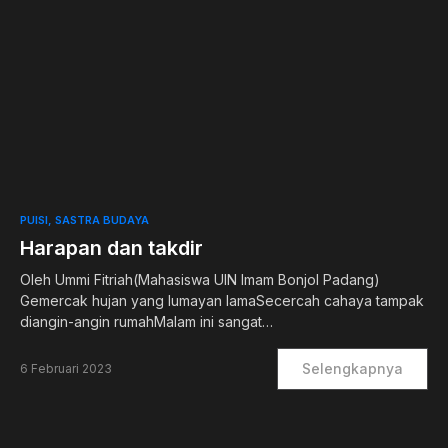
0
PUISI
SASTRA BUDAYA
Harapan dan takdir
Oleh Ummi Fitriah(Mahasiswa UIN Imam Bonjol Padang)
Gemercak hujan yang lumayan lamaSecercah cahaya tampak
diangin-angin rumahMalam ini sangat…
Selengkapnya
6 Februari 2023