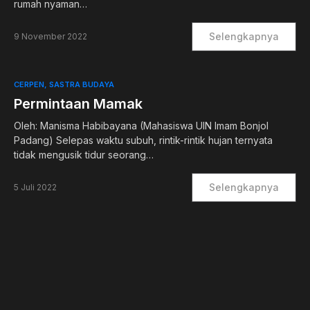
rumah nyaman…
Selengkapnya
9 November 2022
CERPEN
SASTRA BUDAYA
Permintaan Mamak
Oleh: Manisma Habibayana (Mahasiswa UIN Imam Bonjol
Padang) Selepas waktu subuh, rintik-rintik hujan ternyata
tidak mengusik tidur seorang…
Selengkapnya
5 Juli 2022