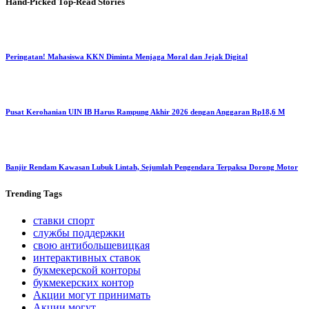
Hand-Picked
Top-Read Stories
Peringatan! Mahasiswa KKN Diminta Menjaga Moral dan Jejak Digital
Pusat Kerohanian UIN IB Harus Rampung Akhir 2026 dengan Anggaran Rp18,6 M
Banjir Rendam Kawasan Lubuk Lintah, Sejumlah Pengendara Terpaksa Dorong Motor
Trending
Tags
ставки спорт
службы поддержки
свою антибольшевицкая
интерактивных ставок
букмекерской конторы
букмекерских контор
Акции могут принимать
Акции могут