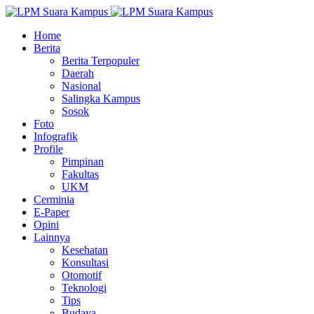
Home
Berita
Berita Terpopuler
Daerah
Nasional
Salingka Kampus
Sosok
Foto
Infografik
Profile
Pimpinan
Fakultas
UKM
Cerminia
E-Paper
Opini
Lainnya
Kesehatan
Konsultasi
Otomotif
Teknologi
Tips
Budaya