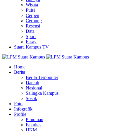
Wisata
Puisi
Cerpen
Cerbung
Resensi
Data
Sport
Essay
Suara Kampus TV
Home
Berita
Berita Terpopuler
Daerah
Nasional
Salingka Kampus
Sosok
Foto
Infografik
Profile
Pimpinan
Fakultas
UKM