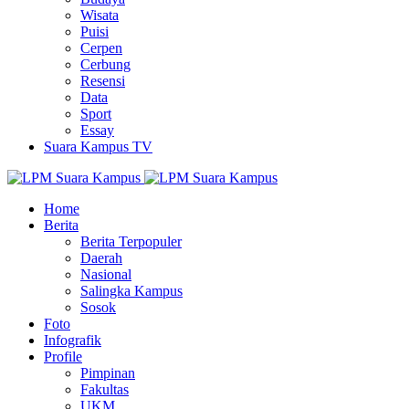
Wisata
Puisi
Cerpen
Cerbung
Resensi
Data
Sport
Essay
Suara Kampus TV
Home
Berita
Berita Terpopuler
Daerah
Nasional
Salingka Kampus
Sosok
Foto
Infografik
Profile
Pimpinan
Fakultas
UKM