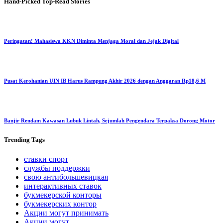
Hand-Picked
Top-Read Stories
Peringatan! Mahasiswa KKN Diminta Menjaga Moral dan Jejak Digital
Pusat Kerohanian UIN IB Harus Rampung Akhir 2026 dengan Anggaran Rp18,6 M
Banjir Rendam Kawasan Lubuk Lintah, Sejumlah Pengendara Terpaksa Dorong Motor
Trending
Tags
ставки спорт
службы поддержки
свою антибольшевицкая
интерактивных ставок
букмекерской конторы
букмекерских контор
Акции могут принимать
Акции могут