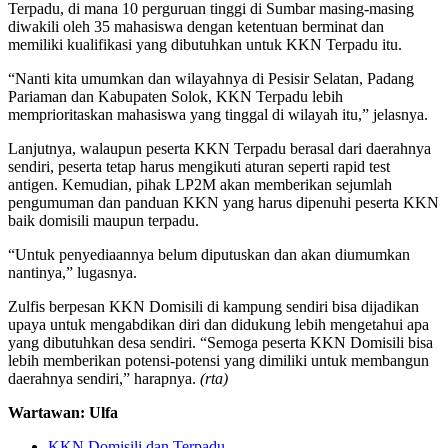
Terpadu, di mana 10 perguruan tinggi di Sumbar masing-masing
diwakili oleh 35 mahasiswa dengan ketentuan berminat dan
memiliki kualifikasi yang dibutuhkan untuk KKN Terpadu itu.
“Nanti kita umumkan dan wilayahnya di Pesisir Selatan, Padang
Pariaman dan Kabupaten Solok, KKN Terpadu lebih
memprioritaskan mahasiswa yang tinggal di wilayah itu,” jelasnya.
Lanjutnya, walaupun peserta KKN Terpadu berasal dari daerahnya
sendiri, peserta tetap harus mengikuti aturan seperti rapid test
antigen. Kemudian, pihak LP2M akan memberikan sejumlah
pengumuman dan panduan KKN yang harus dipenuhi peserta KKN
baik domisili maupun terpadu.
“Untuk penyediaannya belum diputuskan dan akan diumumkan
nantinya,” lugasnya.
Zulfis berpesan KKN Domisili di kampung sendiri bisa dijadikan
upaya untuk mengabdikan diri dan didukung lebih mengetahui apa
yang dibutuhkan desa sendiri. “Semoga peserta KKN Domisili bisa
lebih memberikan potensi-potensi yang dimiliki untuk membangun
daerahnya sendiri,” harapnya.
(rta)
Wartawan: Ulfa
KKN Domisili dan Terpadu