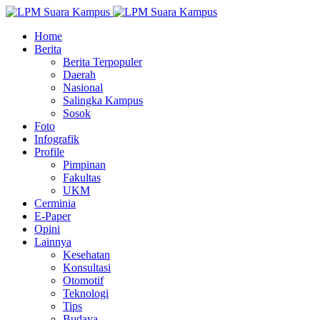
Home
Berita
Berita Terpopuler
Daerah
Nasional
Salingka Kampus
Sosok
Foto
Infografik
Profile
Pimpinan
Fakultas
UKM
Cerminia
E-Paper
Opini
Lainnya
Kesehatan
Konsultasi
Otomotif
Teknologi
Tips
Budaya