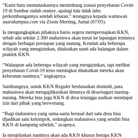
“Kami baru memutuskannya menimbang zonasi penyebaran Covid-
19 di Sumbar sudah oranye, apalagi kita tidak tahu
perkembangannya setelah lebaran,” terangnya kepada wartawan
suarakampus.com
via Zoom Meeting, Jumat (07/05).
Ia mengungkapkan pihaknya harus segera mempersiapkan KKN,
sebab ada sekitar 2.300 mahasiswa akan turun ke lapangan tentunya
dengan berbagai persiapan yang matang. Kendati ada beberapa
wilayah yang mengizinkan, ditakutkan nanti ada halangan dalam
praktek KKN.
“Walaupun ada beberapa wilayah yang mengizinkan, tapi melihat
penyebaran Covid-19 terus meningkat ditakutkan mereka akan
keberatan nantinya,” ungkapnya.
Sambungnya, untuk KKN Reguler berdasarkan domisili, para
mahasiswa akan mengaplikasikan ilmunya di desa/nagari masing-
masing. Mereka bisa juga KKN di desa tetangga asalkan mendapat
izin dari pihak yang berwenang.
“Bagi mahasiswa yang sama-sama berasal dari satu desa bisa
dijadikan satu kelompok, sedangkan mahasiswa yang sendiri bisa
KKN di kampung sebelah,” ucapnya.
Ia menjelaskan nantinya akan ada KKN khusus berupa KKN