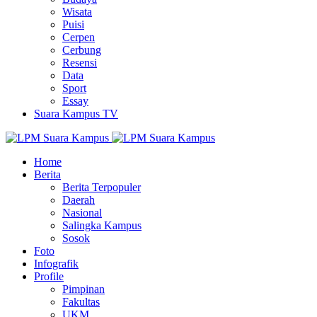
Wisata
Puisi
Cerpen
Cerbung
Resensi
Data
Sport
Essay
Suara Kampus TV
Home
Berita
Berita Terpopuler
Daerah
Nasional
Salingka Kampus
Sosok
Foto
Infografik
Profile
Pimpinan
Fakultas
UKM