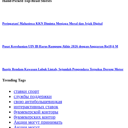
Hand-Picked
Top-Read Stories
Peringatan! Mahasiswa KKN Diminta Menjaga Moral dan Jejak Digital
Pusat Kerohanian UIN IB Harus Rampung Akhir 2026 dengan Anggaran Rp18,6 M
Banjir Rendam Kawasan Lubuk Lintah, Sejumlah Pengendara Terpaksa Dorong Motor
Trending
Tags
ставки спорт
службы поддержки
свою антибольшевицкая
интерактивных ставок
букмекерской конторы
букмекерских контор
Акции могут принимать
Акции могут