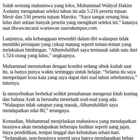
Salah seorang mahasiswa yang lolos, Muhammad Waliyul Hakim
Asslamy mengatakan seleksi tahun ini ada 5.216 peserta tujuan
Mesir dan 536 peserta tujuan Maroko. “Saya sangat senang bisa
lulus dari sekian banyak peserta yang mengikuti seleksi ini,” katanya
saat diwawancarai wartawan
suarakampus.com
.
Lanjutnya, ada kebanggaan tersendiri dalam diri walaupun tidak
memiliki persiapan yang cukup matang seperti teman-teman yang
melakukan bimbingan. “
Alhamdulillah
saya termasuk salah satu dari
1.524 orang yang lulus,” ungkapnya.
Muhammad menuturkan dengan kondisi sedang sibuk kuliah saat
itu, ia hanya punya waktu seminggu untuk belajar. “Selama itu saya
mempelajari kosa kata yang saya dapat dari soal tahun sebelumnya,”
tuturnya.
Ia menyebutkan berbekal sedikit pemahaman mengenai kitab kuning
dan bahasa Arab ia berusaha menelaah soal-soal yang ada.
“Walaupun tidak satupun yang masuk,
Alhamdulillah
saya
mendapatkan nilai 80,” terangnya.
Kemudian, Muhammad menjelaskan mahasiswa yang mendapatkan
beasiswa akan mendapatkan beberapa fasilitas seperti uang jajan,
biaya pendidikan, tempat tinggal dan kebutuhan sehari-hari.
“Sedangkan, non-beasiswa seperti saya hanya mendapatkan bebas