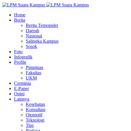
Home
Berita
Berita Terpopuler
Daerah
Nasional
Salingka Kampus
Sosok
Foto
Infografik
Profile
Pimpinan
Fakultas
UKM
Cerminia
E-Paper
Opini
Lainnya
Kesehatan
Konsultasi
Otomotif
Teknologi
Tips
Budaya