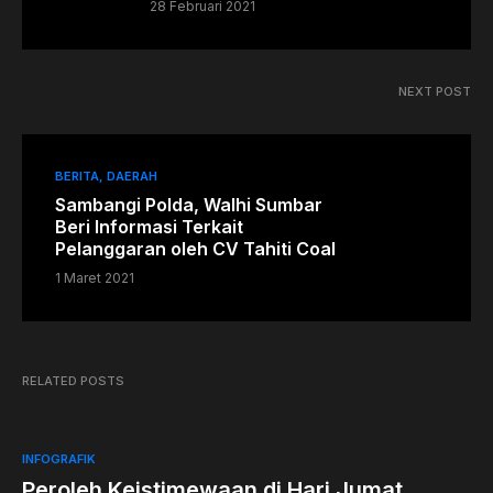
28 Februari 2021
NEXT POST
BERITA
DAERAH
Sambangi Polda, Walhi Sumbar
Beri Informasi Terkait
Pelanggaran oleh CV Tahiti Coal
1 Maret 2021
RELATED POSTS
1
INFOGRAFIK
Peroleh Keistimewaan di Hari Jumat