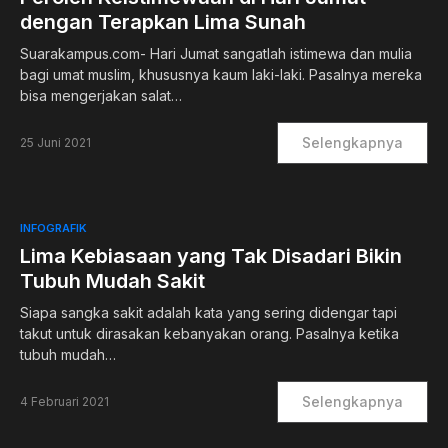
dengan Terapkan Lima Sunah
Suarakampus.com- Hari Jumat sangatlah istimewa dan mulia
bagi umat muslim, khususnya kaum laki-laki. Pasalnya mereka
bisa mengerjakan salat…
Selengkapnya
25 Juni 2021
1
INFOGRAFIK
Lima Kebiasaan yang Tak Disadari Bikin
Tubuh Mudah Sakit
Siapa sangka sakit adalah kata yang sering didengar tapi
takut untuk dirasakan kebanyakan orang. Pasalnya ketika
tubuh mudah…
Selengkapnya
4 Februari 2021