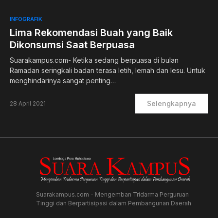
1
INFOGRAFIK
Lima Rekomendasi Buah yang Baik
Dikonsumsi Saat Berpuasa
Suarakampus.com- Ketika sedang berpuasa di bulan
Ramadan seringkali badan terasa letih, lemah dan lesu. Untuk
menghindarinya sangat penting…
Selengkapnya
28 April 2021
Suarakampus.com - Mengemban Tridarma Perguruan
Tinggi dan Berpartisipasi dalam Pembangunan Daerah