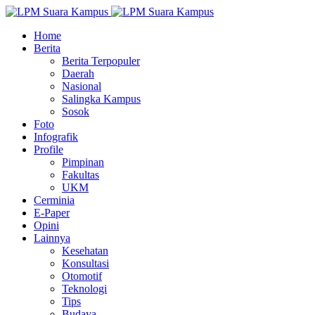
Home
Berita
Berita Terpopuler
Daerah
Nasional
Salingka Kampus
Sosok
Foto
Infografik
Profile
Pimpinan
Fakultas
UKM
Cerminia
E-Paper
Opini
Lainnya
Kesehatan
Konsultasi
Otomotif
Teknologi
Tips
Budaya