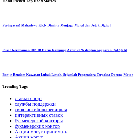
Hand-Picked
Top-Read Stories
Peringatan! Mahasiswa KKN Diminta Menjaga Moral dan Jejak Digital
Pusat Kerohanian UIN IB Harus Rampung Akhir 2026 dengan Anggaran Rp18,6 M
Banjir Rendam Kawasan Lubuk Lintah, Sejumlah Pengendara Terpaksa Dorong Motor
Trending
Tags
ставки спорт
службы поддержки
свою антибольшевицкая
интерактивных ставок
букмекерской конторы
букмекерских контор
Акции могут принимать
Акции могут