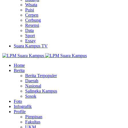
Wisata
Puisi
Cerpen
Cerbung
Resensi
Data
Sport
Essay
Suara Kampus TV
Home
Berita
Berita Terpopuler
Daerah
Nasional
Salingka Kampus
Sosok
Foto
Infografik
Profile
Pimpinan
Fakultas
UKM