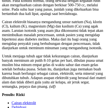
tubuh. Pada kondisi normal, orang dewasa dengan kegiatan rutin
akan mengeluarkan cairan dengan berkisar 500-750 cc, melalui
urine. Pada suhu luar yang panas, jumlah yang dikeluarkan bisa
bertambah dua kali lipat, apalagi saat berolahraga.
Cairan elektrolit biasanya mengandung unsur natrium (Na), klorin
(Cl), kalium (K), magnesium (Mg) dan kaslium (Ca) yang agak
asam. Larutan isotonik yang asam jika dikonsumsi tidak tepat akan
menimbulkan masalah pencernaan, untuk pasien yang mengidap
hipertensi atau diabetes melitus. Maka dari itu bagi orang yang
mengidap penyakit yang berhubungan dengan pencernaan, tidak
dianjurkan untuk meminum minuman yang mengandung isotonik.
Untuk menjaga tubuh agar tidak kekurangan cairan, dianjurkan
banyak meminum air putih 8-10 gelas per hari, dibulan puasa umat
muslim bisa minum empat gelas di waktu sahur dan enam gelas
setelah berbuka puasa. Selain itu, dianjurkan juga memakan buah
karena buah berfungsi sebagai cairan, elektrolit, serta mineral yang
dibutuhkan tubuh. Adapun asupan elektrolit yang berasal dari materi
alam dan tidak diberi gula yaitu air kelapa, air jeruk segar,
semangka, pepaya dan pisang.
(ulf)
Penulis: Rizki
Cairan elektrolit
Dehidrasi