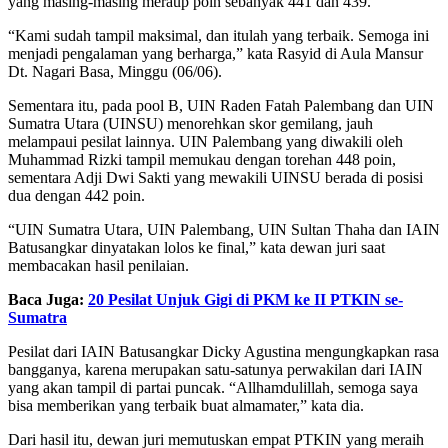
yang masing-masing meraup poin sebanyak 441 dan 439.
“Kami sudah tampil maksimal, dan itulah yang terbaik. Semoga ini
menjadi pengalaman yang berharga,” kata Rasyid di Aula Mansur
Dt. Nagari Basa, Minggu (06/06).
Sementara itu, pada pool B, UIN Raden Fatah Palembang dan UIN
Sumatra Utara (UINSU) menorehkan skor gemilang, jauh
melampaui pesilat lainnya. UIN Palembang yang diwakili oleh
Muhammad Rizki tampil memukau dengan torehan 448 poin,
sementara Adji Dwi Sakti yang mewakili UINSU berada di posisi
dua dengan 442 poin.
“UIN Sumatra Utara, UIN Palembang, UIN Sultan Thaha dan IAIN
Batusangkar dinyatakan lolos ke final,” kata dewan juri saat
membacakan hasil penilaian.
Baca Juga:
20 Pesilat Unjuk Gigi di PKM ke II PTKIN se-
Sumatra
Pesilat dari IAIN Batusangkar Dicky Agustina mengungkapkan rasa
bangganya, karena merupakan satu-satunya perwakilan dari IAIN
yang akan tampil di partai puncak. “Allhamdulillah, semoga saya
bisa memberikan yang terbaik buat almamater,” kata dia.
Dari hasil itu, dewan juri memutuskan empat PTKIN yang meraih