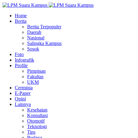
Home
Berita
Berita Terpopuler
Daerah
Nasional
Salingka Kampus
Sosok
Foto
Infografik
Profile
Pimpinan
Fakultas
UKM
Cerminia
E-Paper
Opini
Lainnya
Kesehatan
Konsultasi
Otomotif
Teknologi
Tips
Budaya