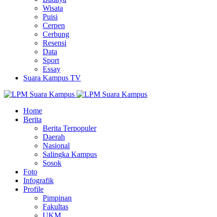
Wisata
Puisi
Cerpen
Cerbung
Resensi
Data
Sport
Essay
Suara Kampus TV
Home
Berita
Berita Terpopuler
Daerah
Nasional
Salingka Kampus
Sosok
Foto
Infografik
Profile
Pimpinan
Fakultas
UKM