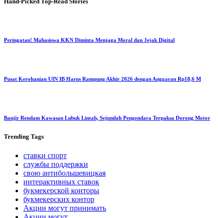
Hand-Picked
Top-Read Stories
Peringatan! Mahasiswa KKN Diminta Menjaga Moral dan Jejak Digital
Pusat Kerohanian UIN IB Harus Rampung Akhir 2026 dengan Anggaran Rp18,6 M
Banjir Rendam Kawasan Lubuk Lintah, Sejumlah Pengendara Terpaksa Dorong Motor
Trending
Tags
ставки спорт
службы поддержки
свою антибольшевицкая
интерактивных ставок
букмекерской конторы
букмекерских контор
Акции могут принимать
Акции могут