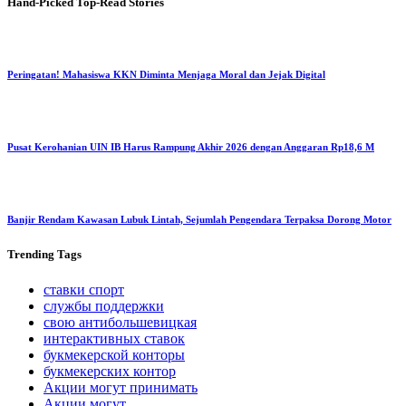
Hand-Picked
Top-Read Stories
Peringatan! Mahasiswa KKN Diminta Menjaga Moral dan Jejak Digital
Pusat Kerohanian UIN IB Harus Rampung Akhir 2026 dengan Anggaran Rp18,6 M
Banjir Rendam Kawasan Lubuk Lintah, Sejumlah Pengendara Terpaksa Dorong Motor
Trending
Tags
ставки спорт
службы поддержки
свою антибольшевицкая
интерактивных ставок
букмекерской конторы
букмекерских контор
Акции могут принимать
Акции могут