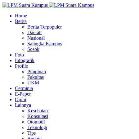
Home
Berita
Berita Terpopuler
Daerah
Nasional
Salingka Kampus
Sosok
Foto
Infografik
Profile
Pimpinan
Fakultas
UKM
Cerminia
E-Paper
Opini
Lainnya
Kesehatan
Konsultasi
Otomotif
Teknologi
Tips
Budaya