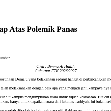
ap Atas Polemik Panas
umber.
Oleh : Bimma Al Hafizh
Gubernur FTK 2026/2027
stingan Dema u yang belakangan sedang hangat di perbincangkan men
elah melaksanakan dengan baik apa yang menjadi janji kampaye nya 
lit elit kampus mengumpulkan suara untuk tujuan kekuasaan. Elit elit
kan, hanya untuk dapatkan suara dari fakultas Tarbiyah. Ini bukan se
mudah dibodoh bodohi oleh para elit. Bahkan petinggi rektorat seka