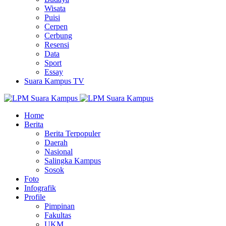
Wisata
Puisi
Cerpen
Cerbung
Resensi
Data
Sport
Essay
Suara Kampus TV
Home
Berita
Berita Terpopuler
Daerah
Nasional
Salingka Kampus
Sosok
Foto
Infografik
Profile
Pimpinan
Fakultas
UKM