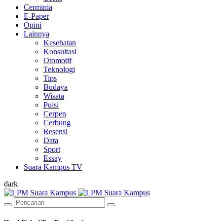
Cerminia
E-Paper
Opini
Lainnya
Kesehatan
Konsultasi
Otomotif
Teknologi
Tips
Budaya
Wisata
Puisi
Cerpen
Cerbung
Resensi
Data
Sport
Essay
Suara Kampus TV
dark