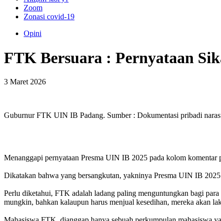
Zoom
Zonasi covid-19
Opini
FTK Bersuara : Pernyataan Sik
3 Maret 2026
Guburnur FTK UIN IB Padang. Sumber : Dokumentasi pribadi naras
Menanggapi pernyataan Presma UIN IB 2025 pada kolom komentar po
Dikatakan bahwa yang bersangkutan, yakninya Presma UIN IB 2025 t
Perlu diketahui, FTK adalah ladang paling menguntungkan bagi para e
mungkin, bahkan kalaupun harus menjual kesedihan, mereka akan laku
Mahasiswa FTK, dianggap hanya sebuah perkumpulan mahasiswa yang 