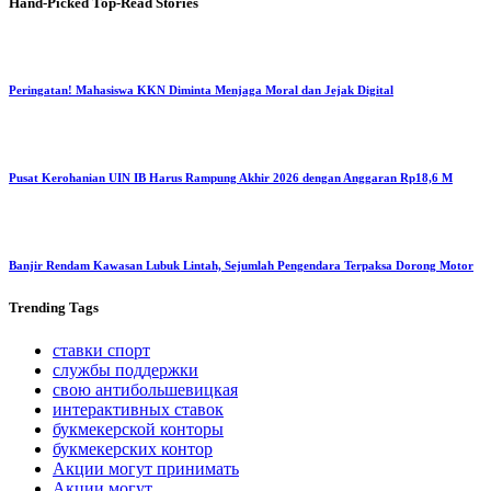
Hand-Picked
Top-Read Stories
Peringatan! Mahasiswa KKN Diminta Menjaga Moral dan Jejak Digital
Pusat Kerohanian UIN IB Harus Rampung Akhir 2026 dengan Anggaran Rp18,6 M
Banjir Rendam Kawasan Lubuk Lintah, Sejumlah Pengendara Terpaksa Dorong Motor
Trending
Tags
ставки спорт
службы поддержки
свою антибольшевицкая
интерактивных ставок
букмекерской конторы
букмекерских контор
Акции могут принимать
Акции могут