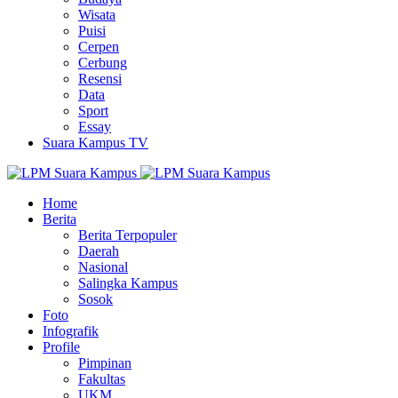
Wisata
Puisi
Cerpen
Cerbung
Resensi
Data
Sport
Essay
Suara Kampus TV
Home
Berita
Berita Terpopuler
Daerah
Nasional
Salingka Kampus
Sosok
Foto
Infografik
Profile
Pimpinan
Fakultas
UKM