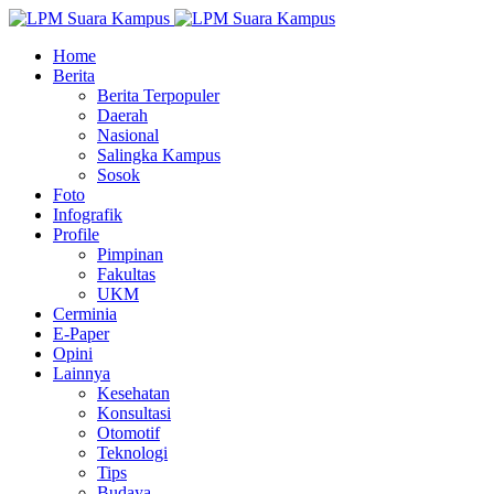
Home
Berita
Berita Terpopuler
Daerah
Nasional
Salingka Kampus
Sosok
Foto
Infografik
Profile
Pimpinan
Fakultas
UKM
Cerminia
E-Paper
Opini
Lainnya
Kesehatan
Konsultasi
Otomotif
Teknologi
Tips
Budaya