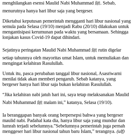
menghilangkan esensi Maulid Nabi Muhammad ﷺ. Sebab,
menurutnya hanya hari libur saja yang bergeser.
Diketahui keputusan pemerintah mengganti hari libur nasional yang
semula pada Selasa (19/10) menjadi Rabu (20/10) dilakukan untuk
mengantisipasi kerumunan pada waktu yang bersamaan. Sehingga
lonjakan kasus Covid-19 dapat dihindari.
Sejatinya peringatan Maulid Nabi Muhammad ﷺ rutin digelar
setiap tahunnya oleh mayoritas umat Islam, untuk memuliakan dan
mengingat kelahiran Rasulullah.
Untuk itu, pasca perubahan tanggal libur nasional, Asasriwarni
menilai tidak akan memberi pengaruh. Sebab katanya, yang
bergeser hanya hari libur saja bukan kelahiran Rasulullah.
“Jika kelahiran nabi jatuh hari ini, saya tetap melaksanakan Maulid
Nabi Muhammad ﷺ malam ini,” katanya, Selasa (19/10).
Ia beranggapan banyak orang berpersepsi bahwa yang bergeser
maulid nabi. Padahal kata dia, hanya libur saja yang mundur dan
lumrah terjadi sebelumnya.”Sebelumnya pemerintah juga pernah
menggeser hari libur nasional tahun baru Islam,” terangnya.
(ulf)