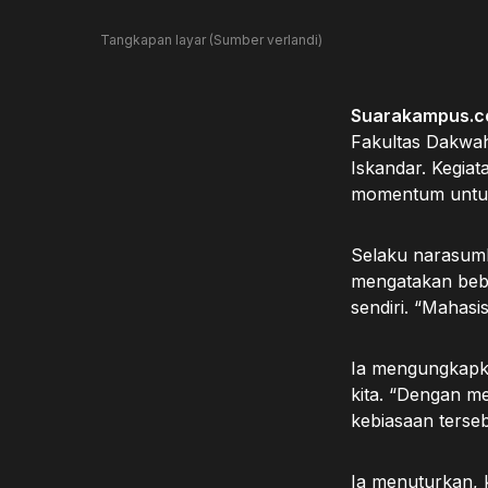
Tangkapan layar (Sumber verlandi)
Suarakampus.c
Fakultas Dakwah
Iskandar. Kegia
momentum untuk 
Selaku narasumb
mengatakan bebe
sendiri. “Mahas
Ia mengungkapkan
kita. “Dengan m
kebiasaan terse
Ia menuturkan, 