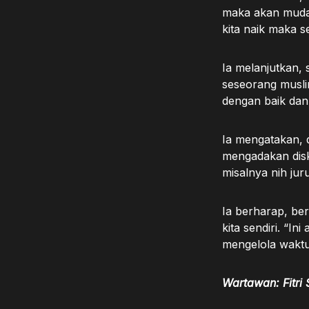
maka akan mudah
kita naik maka s
Ia melanjutkan,
seseorang musli
dengan baik dan
Ia mengatakan, 
mengadakan disku
misalnya nih jur
Ia berharap, ber
kita sendiri. “
mengelola waktu
Wartawan: Fitri