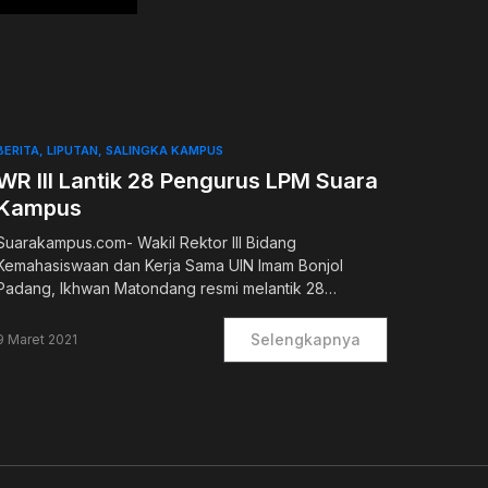
BERITA
LIPUTAN
SALINGKA KAMPUS
WR III Lantik 28 Pengurus LPM Suara
Kampus
Suarakampus.com- Wakil Rektor III Bidang
Kemahasiswaan dan Kerja Sama UIN Imam Bonjol
Padang, Ikhwan Matondang resmi melantik 28…
Selengkapnya
9 Maret 2021