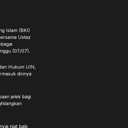
g Islam (BKI)
 bersama Ustaz
ebagai
nggu (07/07).
h dan Hukum UIN,
rmasuk dirinya
aan jelek bagi
ghilangkan
yai niat baik