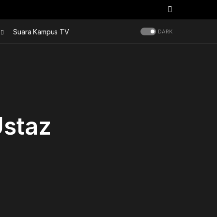
Suara Kampus TV
DARK
Ustaz