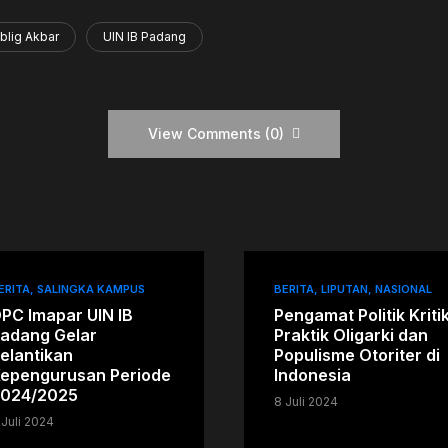
blig Akbar
UIN IB Padang
View Comments (0)
ERITA
SALINGKA KAMPUS
BERITA
LIPUTAN
NASIONAL
PC Imapar UIN IB
Pengamat Politik Kriti
adang Gelar
Praktik Oligarki dan
elantikan
Populisme Otoriter di
epengurusan Periode
Indonesia
024/2025
8 Juli 2024
 Juli 2024