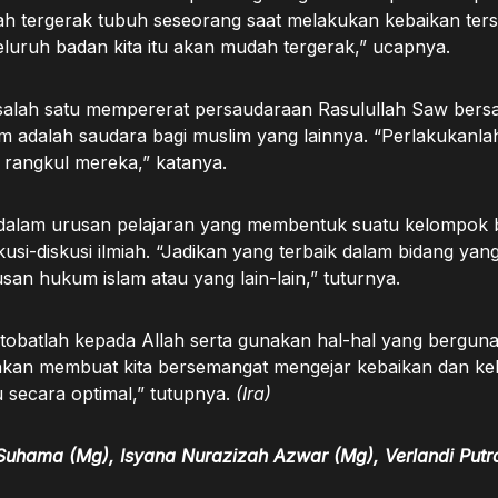
 tergerak tubuh seseorang saat melakukan kebaikan terse
eluruh badan kita itu akan mudah tergerak,” ucapnya.
 salah satu mempererat persaudaraan Rasulullah Saw ber
m adalah saudara bagi muslim yang lainnya. “Perlakukanlah
 rangkul mereka,” katanya.
dalam urusan pelajaran yang membentuk suatu kelompok be
si-diskusi ilmiah. “Jadikan yang terbaik dalam bidang yang 
usan hukum islam atau yang lain-lain,” tuturnya.
tobatlah kepada Allah serta gunakan hal-hal yang berguna 
Ini akan membuat kita bersemangat mengejar kebaikan dan k
 secara optimal,” tutupnya.
(Ira)
 Suhama (Mg), Isyana Nurazizah Azwar (Mg), Verlandi Putr