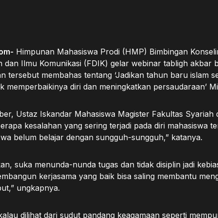
om-
Himpunan Mahasiswa Prodi (HMP) Bimbingan Konselin
 dan Ilmu Komunikasi (FDIK) gelar webinar tabligh akbar
tan tersebut membahas tentang ‘Jadikan tahun baru islam s
memperbaikinya diri dan meningkatkan persaudaraan’ Mi
er, Ustaz Iskandar Mahasiswa Magister Fakultas Syaria
rapa kesalahan yang sering terjadi pada diri mahasiswa te
iswa belum belajar dengan sungguh-sungguh,” katanya.
, suka menunda-nunda tugas dan tidak disiplin jadi kebias
embangun kerjasama yang baik bisa saling membantu men
but,” ungkapnya.
kalau dilihat dari sudut pandang keagamaan seperti mempun