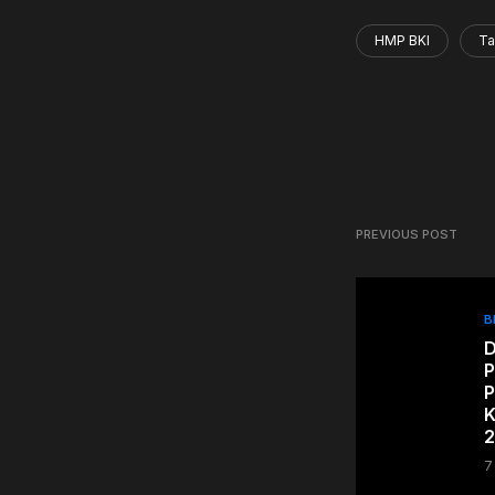
HMP BKI
Ta
PREVIOUS POST
B
D
P
P
K
2
7