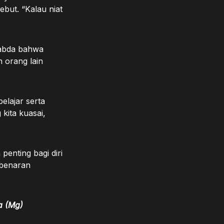
but. “Kalau niat
sabda bahwa
 orang lain
lajar serta
kita kuasai,
penting bagi diri
ebenaran
a (Mg)