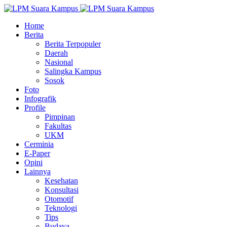
Home
Berita
Berita Terpopuler
Daerah
Nasional
Salingka Kampus
Sosok
Foto
Infografik
Profile
Pimpinan
Fakultas
UKM
Cerminia
E-Paper
Opini
Lainnya
Kesehatan
Konsultasi
Otomotif
Teknologi
Tips
Budaya