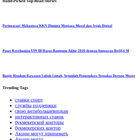
Hand-Picked
Top-Read Stories
Peringatan! Mahasiswa KKN Diminta Menjaga Moral dan Jejak Digital
Pusat Kerohanian UIN IB Harus Rampung Akhir 2026 dengan Anggaran Rp18,6 M
Banjir Rendam Kawasan Lubuk Lintah, Sejumlah Pengendara Terpaksa Dorong Motor
Trending
Tags
ставки спорт
службы поддержки
свою антибольшевицкая
интерактивных ставок
букмекерской конторы
букмекерских контор
Акции могут принимать
Акции могут