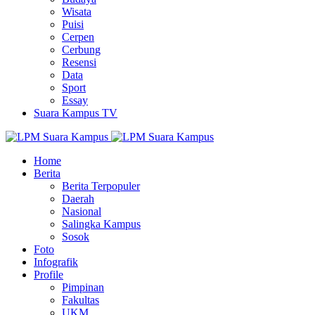
Wisata
Puisi
Cerpen
Cerbung
Resensi
Data
Sport
Essay
Suara Kampus TV
Home
Berita
Berita Terpopuler
Daerah
Nasional
Salingka Kampus
Sosok
Foto
Infografik
Profile
Pimpinan
Fakultas
UKM