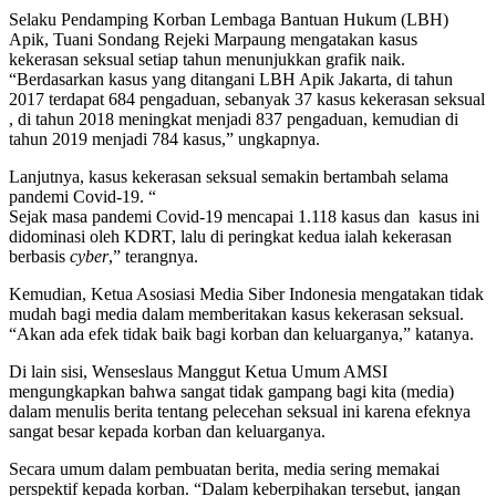
Selaku Pendamping Korban Lembaga Bantuan Hukum (LBH)
Apik, Tuani Sondang Rejeki Marpaung mengatakan kasus
kekerasan seksual setiap tahun menunjukkan grafik naik.
“Berdasarkan kasus yang ditangani LBH Apik Jakarta, di tahun
2017 terdapat 684 pengaduan, sebanyak 37 kasus kekerasan seksual
, di tahun 2018 meningkat menjadi 837 pengaduan, kemudian di
tahun 2019 menjadi 784 kasus,” ungkapnya.
Lanjutnya, kasus kekerasan seksual semakin bertambah selama
pandemi Covid-19. “
Sejak masa pandemi Covid-19 mencapai 1.118 kasus dan kasus ini
didominasi oleh KDRT, lalu di peringkat kedua ialah kekerasan
berbasis
cyber
,” terangnya.
Kemudian, Ketua Asosiasi Media Siber Indonesia mengatakan tidak
mudah bagi media dalam memberitakan kasus kekerasan seksual.
“Akan ada efek tidak baik bagi korban dan keluarganya,” katanya.
Di lain sisi, Wenseslaus Manggut Ketua Umum AMSI
mengungkapkan bahwa sangat tidak gampang bagi kita (media)
dalam menulis berita tentang pelecehan seksual ini karena efeknya
sangat besar kepada korban dan keluarganya.
Secara umum dalam pembuatan berita, media sering memakai
perspektif kepada korban. “Dalam keberpihakan tersebut, jangan