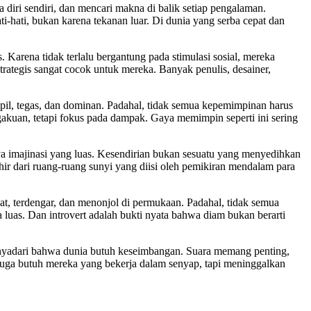
a diri sendiri, dan mencari makna di balik setiap pengalaman.
-hati, bukan karena tekanan luar. Di dunia yang serba cepat dan
s. Karena tidak terlalu bergantung pada stimulasi sosial, mereka
rategis sangat cocok untuk mereka. Banyak penulis, desainer,
pil, tegas, dan dominan. Padahal, tidak semua kepemimpinan harus
kuan, tetapi fokus pada dampak. Gaya memimpin seperti ini sering
nya imajinasi yang luas. Kesendirian bukan sesuatu yang menyedihkan
ahir dari ruang-ruang sunyi yang diisi oleh pemikiran mendalam para
hat, terdengar, dan menonjol di permukaan. Padahal, tidak semua
uas. Dan introvert adalah bukti nyata bahwa diam bukan berarti
menyadari bahwa dunia butuh keseimbangan. Suara memang penting,
 juga butuh mereka yang bekerja dalam senyap, tapi meninggalkan