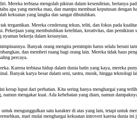
 diri. Mereka terbiasa mengolah pikiran dalam kesendirian, bertanya pad
m, tahu apa yang mereka mau, dan mampu membuat keputusan dengan hati
alah kekuatan yang langka dan sangat dibutuhkan.
tak tergantikan. Mereka cenderung tekun, teliti, dan fokus pada kualita
 Pekerjaan yang membutuhkan ketelitian, kreativitas, dan pemikiran st
ang nyaman bekerja dalam kesunyian.
pemimpinannya. Banyak orang mengira pemimpin harus selalu berani tam
bangkan, dan memberi ruang bagi orang lain. Mereka tidak haus penga
saling percaya.
s mereka. Karena terbiasa hidup dalam dunia batin yang kaya, mereka pu
inal. Banyak karya besar dalam seni, sastra, musik, hingga teknologi l
i kerap luput dari perhatian. Kita sering hanya menghargai yang terli
g, namun mengakar kuat. Ada kehebatan yang diam, namun dampaknya l
 untuk mengunggulkan satu karakter di atas yang lain, tetapi untuk 
eremehkan, mari mulai menghargai kekuatan introvert karena dunia ini