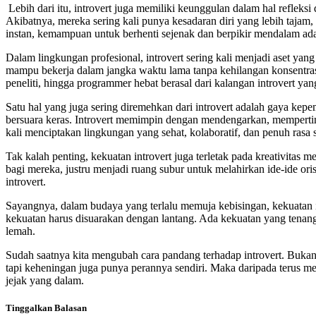
Lebih dari itu, introvert juga memiliki keunggulan dalam hal refleksi
Akibatnya, mereka sering kali punya kesadaran diri yang lebih taja
instan, kemampuan untuk berhenti sejenak dan berpikir mendalam ad
Dalam lingkungan profesional, introvert sering kali menjadi aset yang 
mampu bekerja dalam jangka waktu lama tanpa kehilangan konsentrasi.
peneliti, hingga programmer hebat berasal dari kalangan introvert y
Satu hal yang juga sering diremehkan dari introvert adalah gaya ke
bersuara keras. Introvert memimpin dengan mendengarkan, mempertim
kali menciptakan lingkungan yang sehat, kolaboratif, dan penuh rasa 
Tak kalah penting, kekuatan introvert juga terletak pada kreativita
bagi mereka, justru menjadi ruang subur untuk melahirkan ide-ide oris
introvert.
Sayangnya, dalam budaya yang terlalu memuja kebisingan, kekuatan in
kekuatan harus disuarakan dengan lantang. Ada kekuatan yang tenan
lemah.
Sudah saatnya kita mengubah cara pandang terhadap introvert. Bukan
tapi keheningan juga punya perannya sendiri. Maka daripada terus m
jejak yang dalam.
Tinggalkan Balasan