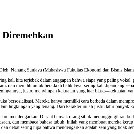
g Diremehkan
Oleh: Nanang Sanjaya (Mahasiswa Fakultas Ekonomi dan Bisnis Islam
ing kali kita terjebak dalam anggapan bahwa siapa yang paling vokal, p
m, dan memilih untuk berada di balik layar sering kali dipandang sebag
keheningannya, justru menyimpan kekuatan yang luar biasa—kekuatan yan
suka bersosialisasi. Mereka hanya memiliki cara berbeda dalam mempro
am lingkungan yang tenang. Dari karakter inilah justru lahir banyak k
lam mendengarkan. Di saat banyak orang sibuk menunggu giliran berbic
saan, dan membaca bahasa tubuh. Inilah yang membuat mereka kerap me
dan debat sering lupa bahwa mendengarkan adalah seni yang tidak semu