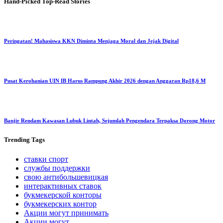
Hand-Picked
Top-Read Stories
Peringatan! Mahasiswa KKN Diminta Menjaga Moral dan Jejak Digital
Pusat Kerohanian UIN IB Harus Rampung Akhir 2026 dengan Anggaran Rp18,6 M
Banjir Rendam Kawasan Lubuk Lintah, Sejumlah Pengendara Terpaksa Dorong Motor
Trending
Tags
ставки спорт
службы поддержки
свою антибольшевицкая
интерактивных ставок
букмекерской конторы
букмекерских контор
Акции могут принимать
Акции могут