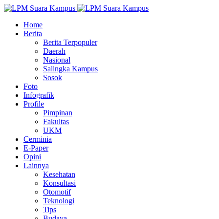
Home
Berita
Berita Terpopuler
Daerah
Nasional
Salingka Kampus
Sosok
Foto
Infografik
Profile
Pimpinan
Fakultas
UKM
Cerminia
E-Paper
Opini
Lainnya
Kesehatan
Konsultasi
Otomotif
Teknologi
Tips
Budaya