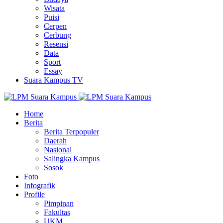
Wisata
Puisi
Cerpen
Cerbung
Resensi
Data
Sport
Essay
Suara Kampus TV
Home
Berita
Berita Terpopuler
Daerah
Nasional
Salingka Kampus
Sosok
Foto
Infografik
Profile
Pimpinan
Fakultas
UKM