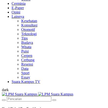
Cerminia
E-Paper
Opini
Lainnya
Kesehatan
Konsultasi
Otomotif
Teknologi
Tips
Budaya
Wisata
Puisi
Cerpen
Cerbung
Resensi
Data
Sport
Essay
Suara Kampus TV
dark