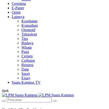
Cerminia
E-Paper
Opini
Lainnya
Kesehatan
Konsultasi
Otomotif
Teknologi
Tips
Budaya
Wisata
Puisi
Cerpen
Cerbung
Resensi
Data
Sport
Essay
Suara Kampus TV
dark