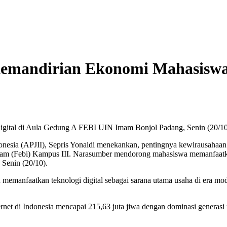
Kemandirian Ekonomi Mahasisw
igital di Aula Gedung A FEBI UIN Imam Bonjol Padang, Senin (20/10/
ndonesia (APJII), Sepris Yonaldi menekankan, pentingnya kewirausaha
lam (Febi) Kampus III. Narasumber mendorong mahasiswa memanfaatkan
 Senin (20/10).
u memanfaatkan teknologi digital sebagai sarana utama usaha di era m
et di Indonesia mencapai 215,63 juta jiwa dengan dominasi generasi m