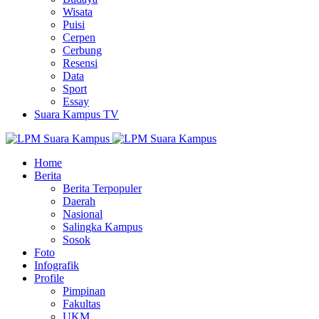
Wisata
Puisi
Cerpen
Cerbung
Resensi
Data
Sport
Essay
Suara Kampus TV
Home
Berita
Berita Terpopuler
Daerah
Nasional
Salingka Kampus
Sosok
Foto
Infografik
Profile
Pimpinan
Fakultas
UKM