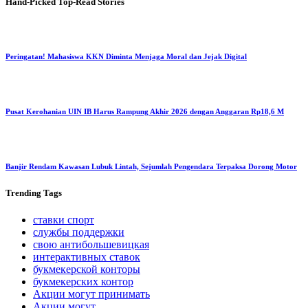
Hand-Picked
Top-Read Stories
Peringatan! Mahasiswa KKN Diminta Menjaga Moral dan Jejak Digital
Pusat Kerohanian UIN IB Harus Rampung Akhir 2026 dengan Anggaran Rp18,6 M
Banjir Rendam Kawasan Lubuk Lintah, Sejumlah Pengendara Terpaksa Dorong Motor
Trending
Tags
ставки спорт
службы поддержки
свою антибольшевицкая
интерактивных ставок
букмекерской конторы
букмекерских контор
Акции могут принимать
Акции могут