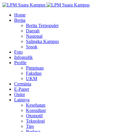
Home
Berita
Berita Terpopuler
Daerah
Nasional
Salingka Kampus
Sosok
Foto
Infografik
Profile
Pimpinan
Fakultas
UKM
Cerminia
E-Paper
Opini
Lainnya
Kesehatan
Konsultasi
Otomotif
Teknologi
Tips
Budaya