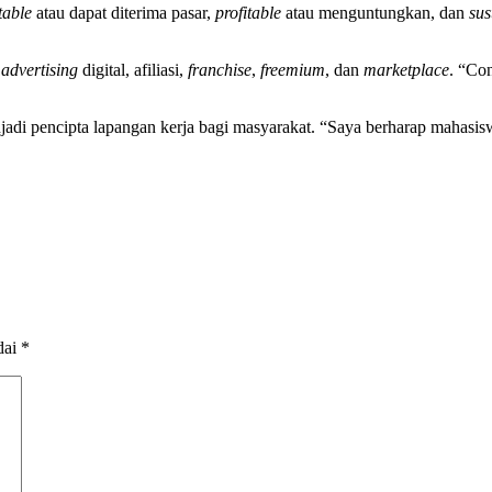
table
atau dapat diterima pasar,
profitable
atau menguntungkan, dan
sus
i
advertising
digital, afiliasi,
franchise
,
freemium
, dan
marketplace
. “Co
enjadi pencipta lapangan kerja bagi masyarakat. “Saya berharap mahasi
dai
*