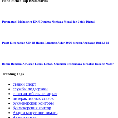
Hand-Picked
Top-Read Stories
Peringatan! Mahasiswa KKN Diminta Menjaga Moral dan Jejak Digital
Pusat Kerohanian UIN IB Harus Rampung Akhir 2026 dengan Anggaran Rp18,6 M
Banjir Rendam Kawasan Lubuk Lintah, Sejumlah Pengendara Terpaksa Dorong Motor
Trending
Tags
ставки спорт
службы поддержки
свою антибольшевицкая
интерактивных ставок
букмекерской конторы
букмекерских контор
Акции могут принимать
Акции могут