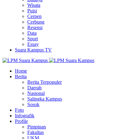
Wisata
Puisi
Cerpen
Cerbung
Resensi
Data
Sport
Essay
Suara Kampus TV
Home
Berita
Berita Terpopuler
Daerah
Nasional
Salingka Kampus
Sosok
Foto
Infografik
Profile
Pimpinan
Fakultas
UKM