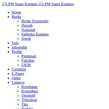
Home
Berita
Berita Terpopuler
Daerah
Nasional
Salingka Kampus
Sosok
Foto
Infografik
Profile
Pimpinan
Fakultas
UKM
Cerminia
E-Paper
Opini
Lainnya
Kesehatan
Konsultasi
Otomotif
Teknologi
Tips
Budaya