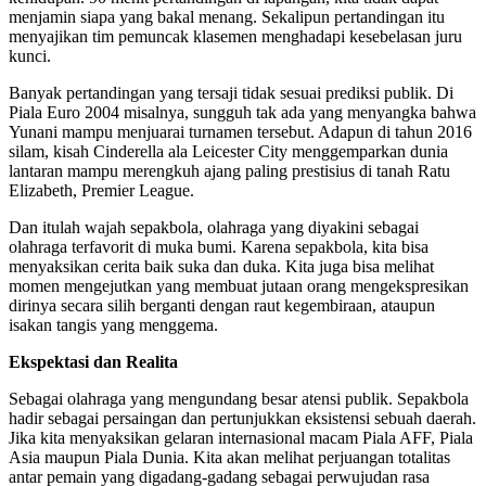
menjamin siapa yang bakal menang. Sekalipun pertandingan itu
menyajikan tim pemuncak klasemen menghadapi kesebelasan juru
kunci.
Banyak pertandingan yang tersaji tidak sesuai prediksi publik. Di
Piala Euro 2004 misalnya, sungguh tak ada yang menyangka bahwa
Yunani mampu menjuarai turnamen tersebut. Adapun di tahun 2016
silam, kisah Cinderella ala Leicester City menggemparkan dunia
lantaran mampu merengkuh ajang paling prestisius di tanah Ratu
Elizabeth, Premier League.
Dan itulah wajah sepakbola, olahraga yang diyakini sebagai
olahraga terfavorit di muka bumi. Karena sepakbola, kita bisa
menyaksikan cerita baik suka dan duka. Kita juga bisa melihat
momen mengejutkan yang membuat jutaan orang mengekspresikan
dirinya secara silih berganti dengan raut kegembiraan, ataupun
isakan tangis yang menggema.
Ekspektasi dan Realita
Sebagai olahraga yang mengundang besar atensi publik. Sepakbola
hadir sebagai persaingan dan pertunjukkan eksistensi sebuah daerah.
Jika kita menyaksikan gelaran internasional macam Piala AFF, Piala
Asia maupun Piala Dunia. Kita akan melihat perjuangan totalitas
antar pemain yang digadang-gadang sebagai perwujudan rasa