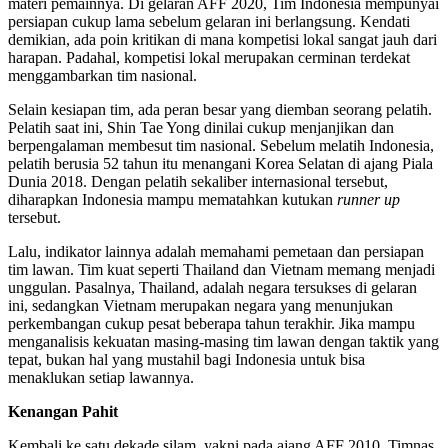
materi pemainnya. Di gelaran AFF 2020, Tim Indonesia mempunyai
persiapan cukup lama sebelum gelaran ini berlangsung. Kendati
demikian, ada poin kritikan di mana kompetisi lokal sangat jauh dari
harapan. Padahal, kompetisi lokal merupakan cerminan terdekat
menggambarkan tim nasional.
Selain kesiapan tim, ada peran besar yang diemban seorang pelatih.
Pelatih saat ini, Shin Tae Yong dinilai cukup menjanjikan dan
berpengalaman membesut tim nasional. Sebelum melatih Indonesia,
pelatih berusia 52 tahun itu menangani Korea Selatan di ajang Piala
Dunia 2018. Dengan pelatih sekaliber internasional tersebut,
diharapkan Indonesia mampu mematahkan kutukan
runner up
tersebut.
Lalu, indikator lainnya adalah memahami pemetaan dan persiapan
tim lawan. Tim kuat seperti Thailand dan Vietnam memang menjadi
unggulan. Pasalnya, Thailand, adalah negara tersukses di gelaran
ini, sedangkan Vietnam merupakan negara yang menunjukan
perkembangan cukup pesat beberapa tahun terakhir. Jika mampu
menganalisis kekuatan masing-masing tim lawan dengan taktik yang
tepat, bukan hal yang mustahil bagi Indonesia untuk bisa
menaklukan setiap lawannya.
Kenangan Pahit
Kembali ke satu dekade silam, yakni pada ajang AFF 2010, Timnas