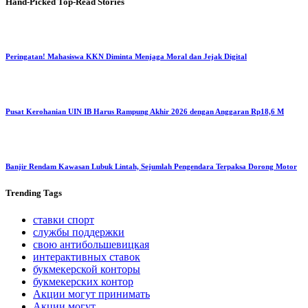
Hand-Picked
Top-Read Stories
Peringatan! Mahasiswa KKN Diminta Menjaga Moral dan Jejak Digital
Pusat Kerohanian UIN IB Harus Rampung Akhir 2026 dengan Anggaran Rp18,6 M
Banjir Rendam Kawasan Lubuk Lintah, Sejumlah Pengendara Terpaksa Dorong Motor
Trending
Tags
ставки спорт
службы поддержки
свою антибольшевицкая
интерактивных ставок
букмекерской конторы
букмекерских контор
Акции могут принимать
Акции могут