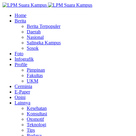
Home
Berita
Berita Terpopuler
Daerah
Nasional
Salingka Kampus
Sosok
Foto
Infografik
Profile
Pimpinan
Fakultas
UKM
Cerminia
E-Paper
Opini
Lainnya
Kesehatan
Konsultasi
Otomotif
Teknologi
Tips
Budaya