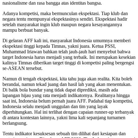
nasionalisme dan rasa bangga atas identitas bangsa.
Adanya kompetisi, maka bermunculan ekspektasi. Tiap klub dan
negara tentu mempunyai ekspektasinya sendiri. Ekspektasi hadir
setelah masyarakat ingin klub maupun negara kesayangannya
mampu berbuat banyak.
Di gelaran AFF kali ini, masyarakat Indonesia umumnya memberi
ekspektasi tinggi kepada Timnas, yakni juara. Ketua PSSI,
Muhammad Iriawan bahkan telah jauh-jauh hari menyebut bahwa
target Indonesia harus menjadi yang terbaik. Ini merupakan kesekian
kalinya Timnas diberikan target tinggi di kompetisi paling bergengsi
se-ASEAN tersebut.
Namun di tengah ekspektasi, kita tahu juga akan realita. Kita boleh
berandai, namun tekad juang dan hasil lah yang akan menentukan.
Di balik bola bundar yang tidak dapat diprediksi, masih ada
lapangan hijau yang rata menjadi indikatornya. Realitanya hingga
saat ini, Indonesia belum pernah juara AFF. Padahal tiap kompetisi,
Indonesia selalu menjadi unggulan dan tim yang layak
diperhitungkan. Hal ini terlihat dengan capaian runner-up terbanyak
di antara kontestan lainnya, yakni lima kali sepanjang turnamen
berlangsung.
Tentu indikator kesuksesan sebuah tim dilihat dari kesiapan dan