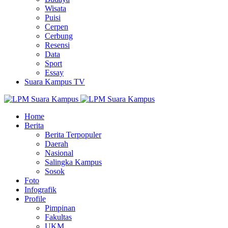
Wisata
Puisi
Cerpen
Cerbung
Resensi
Data
Sport
Essay
Suara Kampus TV
Home
Berita
Berita Terpopuler
Daerah
Nasional
Salingka Kampus
Sosok
Foto
Infografik
Profile
Pimpinan
Fakultas
UKM