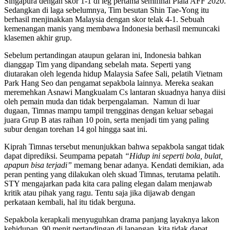
Singapura dengan skor 1-1 di leg pertama semifinal Piala AFF 2020.
Sedangkan di laga sebelumnya, Tim besutan Shin Tae-Yong itu
berhasil menjinakkan Malaysia dengan skor telak 4-1. Sebuah
kemenangan manis yang membawa Indonesia berhasil memuncaki
klasemen akhir grup.
Sebelum pertandingan ataupun gelaran ini, Indonesia bahkan
dianggap Tim yang dipandang sebelah mata. Seperti yang
diutarakan oleh legenda hidup Malaysia Safee Sali, pelatih Vietnam
Park Hang Seo dan pengamat sepakbola lainnya. Mereka seakan
meremehkan Asnawi Mangkualam Cs lantaran skuadnya hanya diisi
oleh pemain muda dan tidak berpengalaman. Namun di luar
dugaan, Timnas mampu tampil trengginas dengan keluar sebagai
juara Grup B atas raihan 10 poin, serta menjadi tim yang paling
subur dengan torehan 14 gol hingga saat ini.
Kiprah Timnas tersebut menunjukkan bahwa sepakbola sangat tidak
dapat diprediksi. Seumpama pepatah
“Hidup ini seperti bola, bulat,
apapun bisa terjadi”
memang benar adanya. Kendati demikian, ada
peran penting yang dilakukan oleh skuad Timnas, terutama pelatih.
STY mengajarkan pada kita cara paling elegan dalam menjawab
kritik atau pihak yang ragu. Tentu saja jika dijawab dengan
perkataan kembali, hal itu tidak berguna.
Sepakbola kerapkali menyuguhkan drama panjang layaknya lakon
kehidupan. 90 menit pertandingan di lapangan, kita tidak dapat