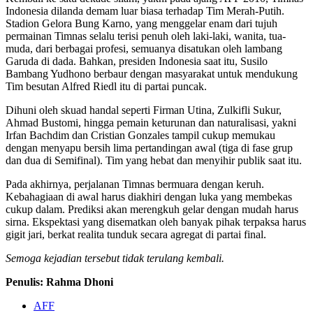
Indonesia dilanda demam luar biasa terhadap Tim Merah-Putih.
Stadion Gelora Bung Karno, yang menggelar enam dari tujuh
permainan Timnas selalu terisi penuh oleh laki-laki, wanita, tua-
muda, dari berbagai profesi, semuanya disatukan oleh lambang
Garuda di dada. Bahkan, presiden Indonesia saat itu, Susilo
Bambang Yudhono berbaur dengan masyarakat untuk mendukung
Tim besutan Alfred Riedl itu di partai puncak.
Dihuni oleh skuad handal seperti Firman Utina, Zulkifli Sukur,
Ahmad Bustomi, hingga pemain keturunan dan naturalisasi, yakni
Irfan Bachdim dan Cristian Gonzales tampil cukup memukau
dengan menyapu bersih lima pertandingan awal (tiga di fase grup
dan dua di Semifinal). Tim yang hebat dan menyihir publik saat itu.
Pada akhirnya, perjalanan Timnas bermuara dengan keruh.
Kebahagiaan di awal harus diakhiri dengan luka yang membekas
cukup dalam. Prediksi akan merengkuh gelar dengan mudah harus
sirna. Ekspektasi yang disematkan oleh banyak pihak terpaksa harus
gigit jari, berkat realita tunduk secara agregat di partai final.
Semoga kejadian tersebut tidak terulang kembali.
Penulis: Rahma Dhoni
AFF