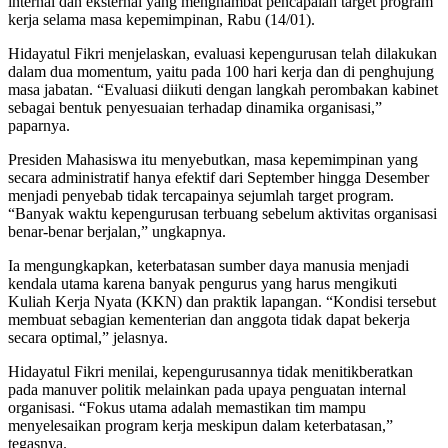
internal dan eksternal yang menghambat pencapaian target program
kerja selama masa kepemimpinan, Rabu (14/01).
Hidayatul Fikri menjelaskan, evaluasi kepengurusan telah dilakukan
dalam dua momentum, yaitu pada 100 hari kerja dan di penghujung
masa jabatan. “Evaluasi diikuti dengan langkah perombakan kabinet
sebagai bentuk penyesuaian terhadap dinamika organisasi,”
paparnya.
Presiden Mahasiswa itu menyebutkan, masa kepemimpinan yang
secara administratif hanya efektif dari September hingga Desember
menjadi penyebab tidak tercapainya sejumlah target program.
“Banyak waktu kepengurusan terbuang sebelum aktivitas organisasi
benar-benar berjalan,” ungkapnya.
Ia mengungkapkan, keterbatasan sumber daya manusia menjadi
kendala utama karena banyak pengurus yang harus mengikuti
Kuliah Kerja Nyata (KKN) dan praktik lapangan. “Kondisi tersebut
membuat sebagian kementerian dan anggota tidak dapat bekerja
secara optimal,” jelasnya.
Hidayatul Fikri menilai, kepengurusannya tidak menitikberatkan
pada manuver politik melainkan pada upaya penguatan internal
organisasi. “Fokus utama adalah memastikan tim mampu
menyelesaikan program kerja meskipun dalam keterbatasan,”
tegasnya.