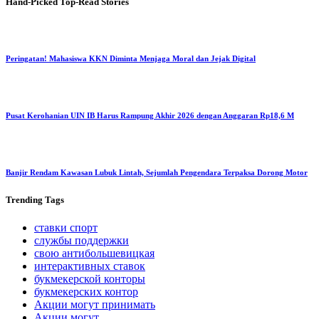
Hand-Picked
Top-Read Stories
Peringatan! Mahasiswa KKN Diminta Menjaga Moral dan Jejak Digital
Pusat Kerohanian UIN IB Harus Rampung Akhir 2026 dengan Anggaran Rp18,6 M
Banjir Rendam Kawasan Lubuk Lintah, Sejumlah Pengendara Terpaksa Dorong Motor
Trending
Tags
ставки спорт
службы поддержки
свою антибольшевицкая
интерактивных ставок
букмекерской конторы
букмекерских контор
Акции могут принимать
Акции могут