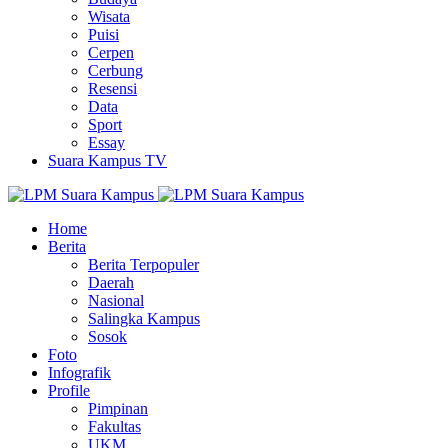
Wisata
Puisi
Cerpen
Cerbung
Resensi
Data
Sport
Essay
Suara Kampus TV
Home
Berita
Berita Terpopuler
Daerah
Nasional
Salingka Kampus
Sosok
Foto
Infografik
Profile
Pimpinan
Fakultas
UKM