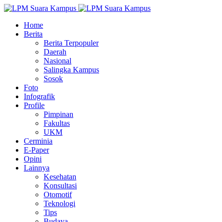
Home
Berita
Berita Terpopuler
Daerah
Nasional
Salingka Kampus
Sosok
Foto
Infografik
Profile
Pimpinan
Fakultas
UKM
Cerminia
E-Paper
Opini
Lainnya
Kesehatan
Konsultasi
Otomotif
Teknologi
Tips
Budaya