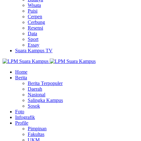
Wisata
Puisi
Cerpen
Cerbung
Resensi
Data
Sport
Essay
Suara Kampus TV
Home
Berita
Berita Terpopuler
Daerah
Nasional
Salingka Kampus
Sosok
Foto
Infografik
Profile
Pimpinan
Fakultas
UKM