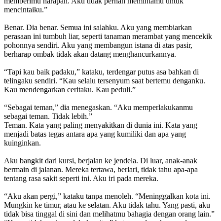
memberimu harapan. Aku tidak pernah memintamu untuk
mencintaiku.”
Benar. Dia benar. Semua ini salahku. Aku yang membiarkan
perasaan ini tumbuh liar, seperti tanaman merambat yang mencekik
pohonnya sendiri. Aku yang membangun istana di atas pasir,
berharap ombak tidak akan datang menghancurkannya.
“Tapi kau baik padaku,” kataku, terdengar putus asa bahkan di
telingaku sendiri. “Kau selalu tersenyum saat bertemu denganku.
Kau mendengarkan ceritaku. Kau peduli.”
“Sebagai teman,” dia menegaskan. “Aku memperlakukanmu
sebagai teman. Tidak lebih.”
Teman. Kata yang paling menyakitkan di dunia ini. Kata yang
menjadi batas tegas antara apa yang kumiliki dan apa yang
kuinginkan.
Aku bangkit dari kursi, berjalan ke jendela. Di luar, anak-anak
bermain di jalanan. Mereka tertawa, berlari, tidak tahu apa-apa
tentang rasa sakit seperti ini. Aku iri pada mereka.
“Aku akan pergi,” kataku tanpa menoleh. “Meninggalkan kota ini.
Mungkin ke timur, atau ke selatan. Aku tidak tahu. Yang pasti, aku
tidak bisa tinggal di sini dan melihatmu bahagia dengan orang lain.”