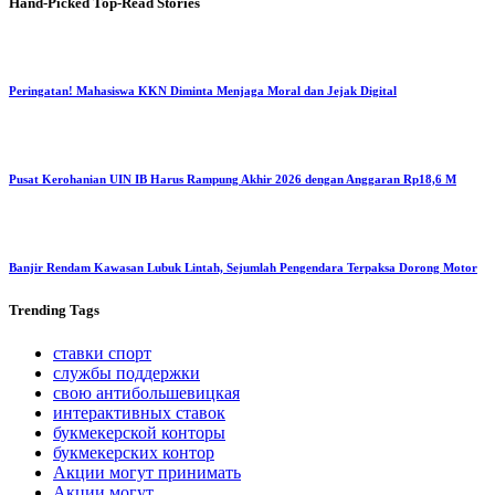
Hand-Picked
Top-Read Stories
Peringatan! Mahasiswa KKN Diminta Menjaga Moral dan Jejak Digital
Pusat Kerohanian UIN IB Harus Rampung Akhir 2026 dengan Anggaran Rp18,6 M
Banjir Rendam Kawasan Lubuk Lintah, Sejumlah Pengendara Terpaksa Dorong Motor
Trending
Tags
ставки спорт
службы поддержки
свою антибольшевицкая
интерактивных ставок
букмекерской конторы
букмекерских контор
Акции могут принимать
Акции могут