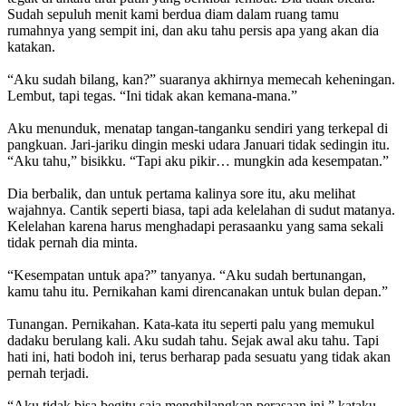
Sudah sepuluh menit kami berdua diam dalam ruang tamu
rumahnya yang sempit ini, dan aku tahu persis apa yang akan dia
katakan.
“Aku sudah bilang, kan?” suaranya akhirnya memecah keheningan.
Lembut, tapi tegas. “Ini tidak akan kemana-mana.”
Aku menunduk, menatap tangan-tanganku sendiri yang terkepal di
pangkuan. Jari-jariku dingin meski udara Januari tidak sedingin itu.
“Aku tahu,” bisikku. “Tapi aku pikir… mungkin ada kesempatan.”
Dia berbalik, dan untuk pertama kalinya sore itu, aku melihat
wajahnya. Cantik seperti biasa, tapi ada kelelahan di sudut matanya.
Kelelahan karena harus menghadapi perasaanku yang sama sekali
tidak pernah dia minta.
“Kesempatan untuk apa?” tanyanya. “Aku sudah bertunangan,
kamu tahu itu. Pernikahan kami direncanakan untuk bulan depan.”
Tunangan. Pernikahan. Kata-kata itu seperti palu yang memukul
dadaku berulang kali. Aku sudah tahu. Sejak awal aku tahu. Tapi
hati ini, hati bodoh ini, terus berharap pada sesuatu yang tidak akan
pernah terjadi.
“Aku tidak bisa begitu saja menghilangkan perasaan ini,” kataku,