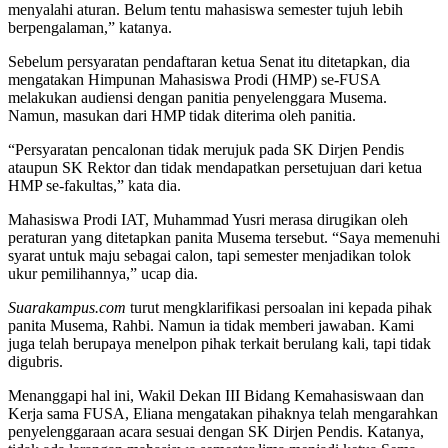
menyalahi aturan. Belum tentu mahasiswa semester tujuh lebih
berpengalaman,” katanya.
Sebelum persyaratan pendaftaran ketua Senat itu ditetapkan, dia
mengatakan Himpunan Mahasiswa Prodi (HMP) se-FUSA
melakukan audiensi dengan panitia penyelenggara Musema.
Namun, masukan dari HMP tidak diterima oleh panitia.
“Persyaratan pencalonan tidak merujuk pada SK Dirjen Pendis
ataupun SK Rektor dan tidak mendapatkan persetujuan dari ketua
HMP se-fakultas,” kata dia.
Mahasiswa Prodi IAT, Muhammad Yusri merasa dirugikan oleh
peraturan yang ditetapkan panita Musema tersebut. “Saya memenuhi
syarat untuk maju sebagai calon, tapi semester menjadikan tolok
ukur pemilihannya,” ucap dia.
Suarakampus.com
turut mengklarifikasi persoalan ini kepada pihak
panita Musema, Rahbi. Namun ia tidak memberi jawaban. Kami
juga telah berupaya menelpon pihak terkait berulang kali, tapi tidak
digubris.
Menanggapi hal ini, Wakil Dekan III Bidang Kemahasiswaan dan
Kerja sama FUSA, Eliana mengatakan pihaknya telah mengarahkan
penyelenggaraan acara sesuai dengan SK Dirjen Pendis. Katanya,