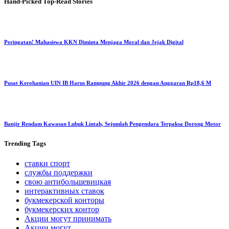
Hand-Picked
Top-Read Stories
Peringatan! Mahasiswa KKN Diminta Menjaga Moral dan Jejak Digital
Pusat Kerohanian UIN IB Harus Rampung Akhir 2026 dengan Anggaran Rp18,6 M
Banjir Rendam Kawasan Lubuk Lintah, Sejumlah Pengendara Terpaksa Dorong Motor
Trending
Tags
ставки спорт
службы поддержки
свою антибольшевицкая
интерактивных ставок
букмекерской конторы
букмекерских контор
Акции могут принимать
Акции могут