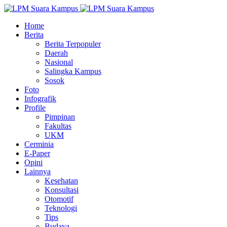
Home
Berita
Berita Terpopuler
Daerah
Nasional
Salingka Kampus
Sosok
Foto
Infografik
Profile
Pimpinan
Fakultas
UKM
Cerminia
E-Paper
Opini
Lainnya
Kesehatan
Konsultasi
Otomotif
Teknologi
Tips
Budaya