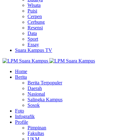
Wisata
Puisi
Cerpen
Cerbung
Resensi
Data
Sport
Essay
Suara Kampus TV
Home
Berita
Berita Terpopuler
Daerah
Nasional
Salingka Kampus
Sosok
Foto
Infografik
Profile
Pimpinan
Fakultas
UKM