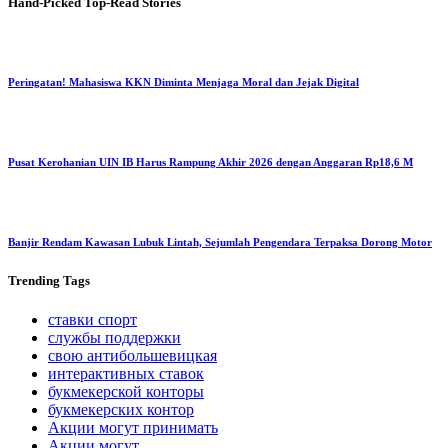
Hand-Picked
Top-Read Stories
Peringatan! Mahasiswa KKN Diminta Menjaga Moral dan Jejak Digital
Pusat Kerohanian UIN IB Harus Rampung Akhir 2026 dengan Anggaran Rp18,6 M
Banjir Rendam Kawasan Lubuk Lintah, Sejumlah Pengendara Terpaksa Dorong Motor
Trending
Tags
ставки спорт
службы поддержки
свою антибольшевицкая
интерактивных ставок
букмекерской конторы
букмекерских контор
Акции могут принимать
Акции могут