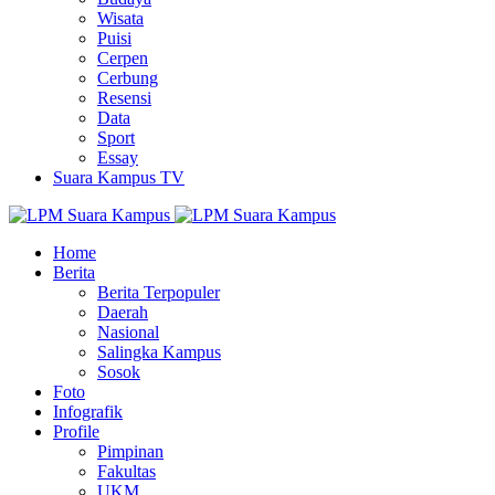
Wisata
Puisi
Cerpen
Cerbung
Resensi
Data
Sport
Essay
Suara Kampus TV
Home
Berita
Berita Terpopuler
Daerah
Nasional
Salingka Kampus
Sosok
Foto
Infografik
Profile
Pimpinan
Fakultas
UKM