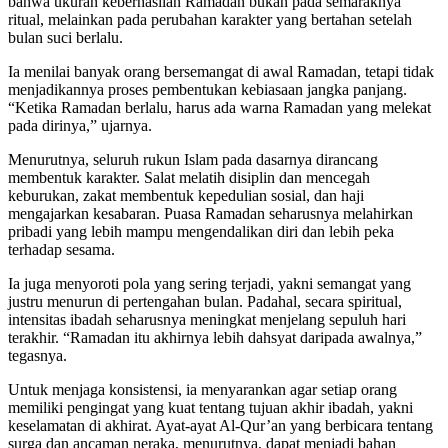
bahwa ukuran keberhasilan Ramadan bukan pada semaraknya
ritual, melainkan pada perubahan karakter yang bertahan setelah
bulan suci berlalu.
Ia menilai banyak orang bersemangat di awal Ramadan, tetapi tidak
menjadikannya proses pembentukan kebiasaan jangka panjang.
“Ketika Ramadan berlalu, harus ada warna Ramadan yang melekat
pada dirinya,” ujarnya.
Menurutnya, seluruh rukun Islam pada dasarnya dirancang
membentuk karakter. Salat melatih disiplin dan mencegah
keburukan, zakat membentuk kepedulian sosial, dan haji
mengajarkan kesabaran. Puasa Ramadan seharusnya melahirkan
pribadi yang lebih mampu mengendalikan diri dan lebih peka
terhadap sesama.
Ia juga menyoroti pola yang sering terjadi, yakni semangat yang
justru menurun di pertengahan bulan. Padahal, secara spiritual,
intensitas ibadah seharusnya meningkat menjelang sepuluh hari
terakhir. “Ramadan itu akhirnya lebih dahsyat daripada awalnya,”
tegasnya.
Untuk menjaga konsistensi, ia menyarankan agar setiap orang
memiliki pengingat yang kuat tentang tujuan akhir ibadah, yakni
keselamatan di akhirat. Ayat-ayat Al-Qur’an yang berbicara tentang
surga dan ancaman neraka, menurutnya, dapat menjadi bahan