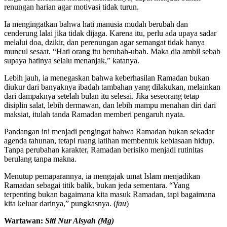
renungan harian agar motivasi tidak turun.
Ia mengingatkan bahwa hati manusia mudah berubah dan
cenderung lalai jika tidak dijaga. Karena itu, perlu ada upaya sadar
melalui doa, dzikir, dan perenungan agar semangat tidak hanya
muncul sesaat. “Hati orang itu berubah-ubah. Maka dia ambil sebab
supaya hatinya selalu menanjak,” katanya.
Lebih jauh, ia menegaskan bahwa keberhasilan Ramadan bukan
diukur dari banyaknya ibadah tambahan yang dilakukan, melainkan
dari dampaknya setelah bulan itu selesai. Jika seseorang tetap
disiplin salat, lebih dermawan, dan lebih mampu menahan diri dari
maksiat, itulah tanda Ramadan memberi pengaruh nyata.
Pandangan ini menjadi pengingat bahwa Ramadan bukan sekadar
agenda tahunan, tetapi ruang latihan membentuk kebiasaan hidup.
Tanpa perubahan karakter, Ramadan berisiko menjadi rutinitas
berulang tanpa makna.
Menutup pemaparannya, ia mengajak umat Islam menjadikan
Ramadan sebagai titik balik, bukan jeda sementara. “Yang
terpenting bukan bagaimana kita masuk Ramadan, tapi bagaimana
kita keluar darinya,” pungkasnya. (
fau
)
Wartawan:
Siti Nur Aisyah (Mg)