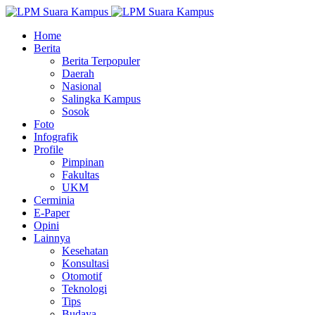
Home
Berita
Berita Terpopuler
Daerah
Nasional
Salingka Kampus
Sosok
Foto
Infografik
Profile
Pimpinan
Fakultas
UKM
Cerminia
E-Paper
Opini
Lainnya
Kesehatan
Konsultasi
Otomotif
Teknologi
Tips
Budaya