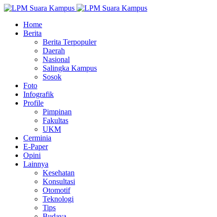
Home
Berita
Berita Terpopuler
Daerah
Nasional
Salingka Kampus
Sosok
Foto
Infografik
Profile
Pimpinan
Fakultas
UKM
Cerminia
E-Paper
Opini
Lainnya
Kesehatan
Konsultasi
Otomotif
Teknologi
Tips
Budaya