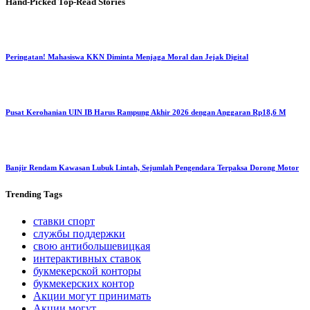
Hand-Picked
Top-Read Stories
Peringatan! Mahasiswa KKN Diminta Menjaga Moral dan Jejak Digital
Pusat Kerohanian UIN IB Harus Rampung Akhir 2026 dengan Anggaran Rp18,6 M
Banjir Rendam Kawasan Lubuk Lintah, Sejumlah Pengendara Terpaksa Dorong Motor
Trending
Tags
ставки спорт
службы поддержки
свою антибольшевицкая
интерактивных ставок
букмекерской конторы
букмекерских контор
Акции могут принимать
Акции могут