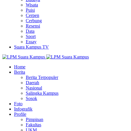
Wisata
Puisi
Cerpen
Cerbung
Resensi
Data
Sport
Essay
Suara Kampus TV
Home
Berita
Berita Terpopuler
Daerah
Nasional
Salingka Kampus
Sosok
Foto
Infografik
Profile
Pimpinan
Fakultas
UKM