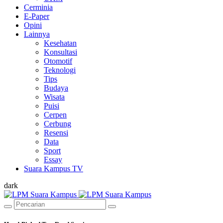
Cerminia
E-Paper
Opini
Lainnya
Kesehatan
Konsultasi
Otomotif
Teknologi
Tips
Budaya
Wisata
Puisi
Cerpen
Cerbung
Resensi
Data
Sport
Essay
Suara Kampus TV
dark