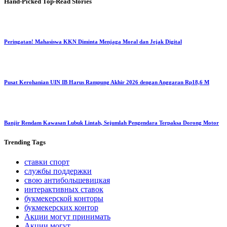
Hand-Picked
Top-Read Stories
Peringatan! Mahasiswa KKN Diminta Menjaga Moral dan Jejak Digital
Pusat Kerohanian UIN IB Harus Rampung Akhir 2026 dengan Anggaran Rp18,6 M
Banjir Rendam Kawasan Lubuk Lintah, Sejumlah Pengendara Terpaksa Dorong Motor
Trending
Tags
ставки спорт
службы поддержки
свою антибольшевицкая
интерактивных ставок
букмекерской конторы
букмекерских контор
Акции могут принимать
Акции могут