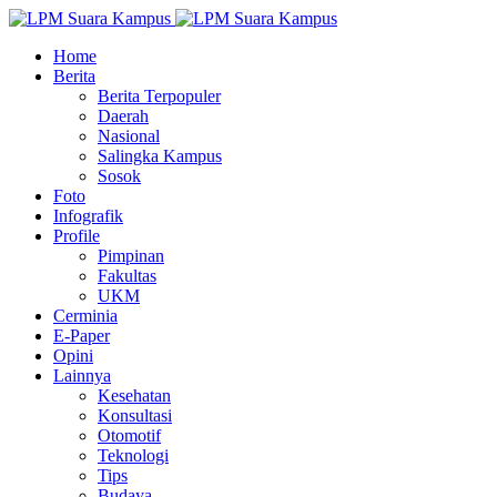
Home
Berita
Berita Terpopuler
Daerah
Nasional
Salingka Kampus
Sosok
Foto
Infografik
Profile
Pimpinan
Fakultas
UKM
Cerminia
E-Paper
Opini
Lainnya
Kesehatan
Konsultasi
Otomotif
Teknologi
Tips
Budaya