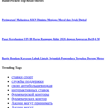
Hand-Picked
Top-Read Stories
Peringatan! Mahasiswa KKN Diminta Menjaga Moral dan Jejak Digital
Pusat Kerohanian UIN IB Harus Rampung Akhir 2026 dengan Anggaran Rp18,6 M
Banjir Rendam Kawasan Lubuk Lintah, Sejumlah Pengendara Terpaksa Dorong Motor
Trending
Tags
ставки спорт
службы поддержки
свою антибольшевицкая
интерактивных ставок
букмекерской конторы
букмекерских контор
Акции могут принимать
Акции могут