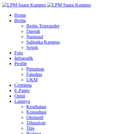
Home
Berita
Berita Terpopuler
Daerah
Nasional
Salingka Kampus
Sosok
Foto
Infografik
Profile
Pimpinan
Fakultas
UKM
Cerminia
E-Paper
Opini
Lainnya
Kesehatan
Konsultasi
Otomotif
Teknologi
Tips
Budaya