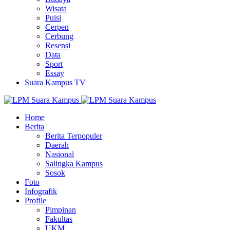
Wisata
Puisi
Cerpen
Cerbung
Resensi
Data
Sport
Essay
Suara Kampus TV
Home
Berita
Berita Terpopuler
Daerah
Nasional
Salingka Kampus
Sosok
Foto
Infografik
Profile
Pimpinan
Fakultas
UKM