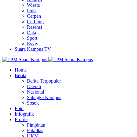
Wisata
Puisi
Cerpen
Cerbung
Resensi
Data
Sport
Essay
Suara Kampus TV
Home
Berita
Berita Terpopuler
Daerah
Nasional
Salingka Kampus
Sosok
Foto
Infografik
Profile
Pimpinan
Fakultas
UKM