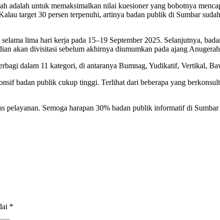
ah adalah untuk memaksimalkan nilai kuesioner yang bobotnya mencapai
“Kalau target 30 persen terpenuhi, artinya badan publik di Sumbar su
elama lima hari kerja pada 15–19 September 2025. Selanjutnya, badan 
emudian akan divisitasi sebelum akhirnya diumumkan pada ajang Anuger
erbagi dalam 11 kategori, di antaranya Bumnag, Yudikatif, Vertikal, B
nsif badan publik cukup tinggi. Terlihat dari beberapa yang berkonsu
as pelayanan. Semoga harapan 30% badan publik informatif di Sumbar t
dai
*