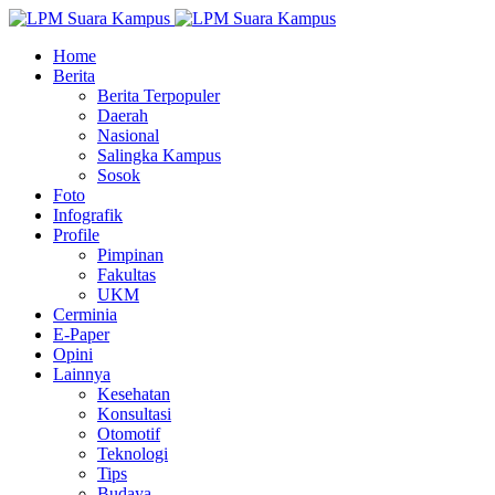
Home
Berita
Berita Terpopuler
Daerah
Nasional
Salingka Kampus
Sosok
Foto
Infografik
Profile
Pimpinan
Fakultas
UKM
Cerminia
E-Paper
Opini
Lainnya
Kesehatan
Konsultasi
Otomotif
Teknologi
Tips
Budaya