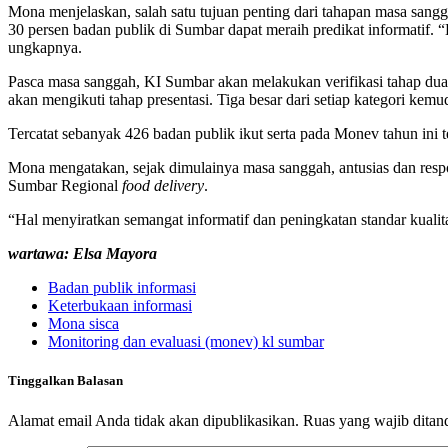
Mona menjelaskan, salah satu tujuan penting dari tahapan masa sangg
30 persen badan publik di Sumbar dapat meraih predikat informatif. 
ungkapnya.
Pasca masa sanggah, KI Sumbar akan melakukan verifikasi tahap dua s
akan mengikuti tahap presentasi. Tiga besar dari setiap kategori k
Tercatat sebanyak 426 badan publik ikut serta pada Monev tahun ini t
Mona mengatakan, sejak dimulainya masa sanggah, antusias dan respo
Sumbar Regional
food delivery
.
“Hal menyiratkan semangat informatif dan peningkatan standar kualit
wartawa: Elsa Mayora
Badan publik informasi
Keterbukaan informasi
Mona sisca
Monitoring dan evaluasi (monev) kl sumbar
Tinggalkan Balasan
Alamat email Anda tidak akan dipublikasikan.
Ruas yang wajib ditan