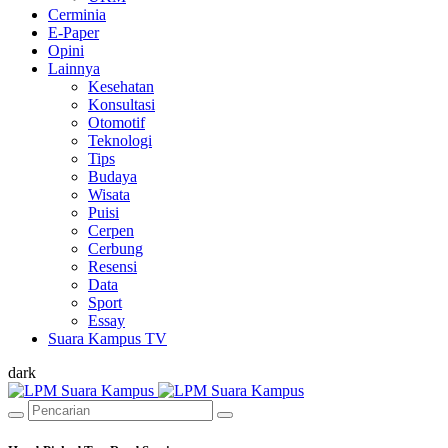
Cerminia
E-Paper
Opini
Lainnya
Kesehatan
Konsultasi
Otomotif
Teknologi
Tips
Budaya
Wisata
Puisi
Cerpen
Cerbung
Resensi
Data
Sport
Essay
Suara Kampus TV
dark