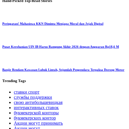
Hand-Picked
Top-Read Stories
Peringatan! Mahasiswa KKN Diminta Menjaga Moral dan Jejak Digital
Pusat Kerohanian UIN IB Harus Rampung Akhir 2026 dengan Anggaran Rp18,6 M
Banjir Rendam Kawasan Lubuk Lintah, Sejumlah Pengendara Terpaksa Dorong Motor
Trending
Tags
ставки спорт
службы поддержки
свою антибольшевицкая
интерактивных ставок
букмекерской конторы
букмекерских контор
Акции могут принимать
Акции могут