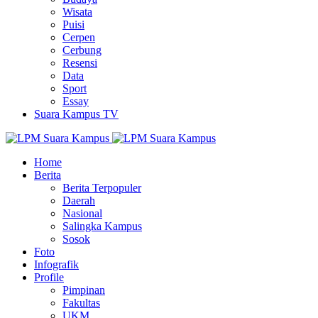
Wisata
Puisi
Cerpen
Cerbung
Resensi
Data
Sport
Essay
Suara Kampus TV
Home
Berita
Berita Terpopuler
Daerah
Nasional
Salingka Kampus
Sosok
Foto
Infografik
Profile
Pimpinan
Fakultas
UKM