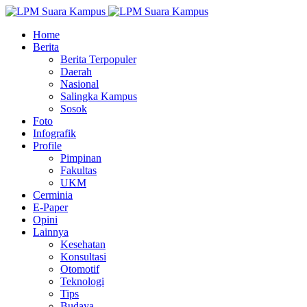
Home
Berita
Berita Terpopuler
Daerah
Nasional
Salingka Kampus
Sosok
Foto
Infografik
Profile
Pimpinan
Fakultas
UKM
Cerminia
E-Paper
Opini
Lainnya
Kesehatan
Konsultasi
Otomotif
Teknologi
Tips
Budaya