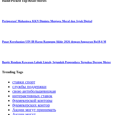
Hand-Picked
Top-Read Stories
Peringatan! Mahasiswa KKN Diminta Menjaga Moral dan Jejak Digital
Pusat Kerohanian UIN IB Harus Rampung Akhir 2026 dengan Anggaran Rp18,6 M
Banjir Rendam Kawasan Lubuk Lintah, Sejumlah Pengendara Terpaksa Dorong Motor
Trending
Tags
ставки спорт
службы поддержки
свою антибольшевицкая
интерактивных ставок
букмекерской конторы
букмекерских контор
Акции могут принимать
Акции могут