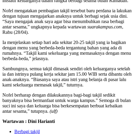
inisiatif keluarganya dalam rangka berbagi selama bulan Ramadan.
Nofel mengatakan pembagian takjil tersebut baru perdana ia lakukan
dengan tujuan mengajarkan anaknya untuk berbagi sejak usia dini.
“Saya mengajak anak saya agar bisa menumbuhkan rasa berbagi
antar sesama,” ungkapnya kepada wartawan
suarakampus.com
,
Rabu (28/04).
Ia menjelaskan setiap hari ada sekitar 20-25 takjil yang ia bagikan
dengan menu yang berbeda-beda tergantung bahan yang ada di
rumahnya. “Takjil kami sekeluarga yang memasaknya dengan menu
berbeda-beda,” jelasnya.
Sambungnya, semua takjil dimasak sendiri oleh keluarganya setelah
ia dan istrinya pulang kerja sekitar jam 15.00 WIB serta dibantu oleh
anak-anaknya. “Biasanya saya atau istri yang belanja di pasar lalu
kami sekeluarga memasak takjil,” tuturnya.
Nofel berharap dengan dilakukannya bagi-bagi takjil sedikit
banyaknya bisa bermanfaat untuk warga kampus.” Semoga di bulan
suci ini saya dan keluarga bisa berkesempatan berbuat kebaikan
antar sesama,” tutupnya.
(ulf)
Wartawan : Dini Harianti
Berbagi takjil