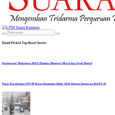
Hand-Picked
Top-Read Stories
Peringatan! Mahasiswa KKN Diminta Menjaga Moral dan Jejak Digital
Pusat Kerohanian UIN IB Harus Rampung Akhir 2026 dengan Anggaran Rp18,6 M