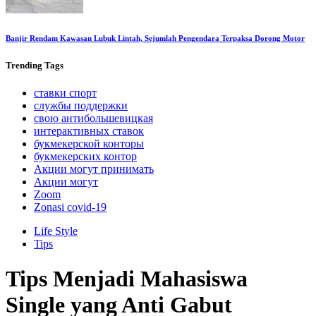
Banjir Rendam Kawasan Lubuk Lintah, Sejumlah Pengendara Terpaksa Dorong Motor
Trending
Tags
ставки спорт
службы поддержки
свою антибольшевицкая
интерактивных ставок
букмекерской конторы
букмекерских контор
Акции могут принимать
Акции могут
Zoom
Zonasi covid-19
Life Style
Tips
Tips Menjadi Mahasiswa
Single yang Anti Gabut