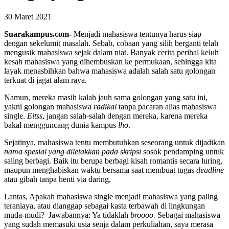
30 Maret 2021
Suarakampus.com-
Menjadi mahasiswa tentunya harus siap
dengan sekelumit masalah. Sebab, cobaan yang silih berganti telah
mengusik mahasiswa sejak dalam niat. Banyak cerita perihal keluh
kesah mahasiswa yang dihembuskan ke permukaan, sehingga kita
layak menasbihkan bahwa mahasiswa adalah salah satu golongan
terkuat di jagat alam raya.
Namun, mereka masih kalah jauh sama golongan yang satu ini,
yakni golongan mahasiswa
radikal
tanpa pacaran alias mahasiswa
single.
Eitss
, jangan salah-salah dengan mereka, karena mereka
bakal mengguncang dunia kampus
lho
.
Sejatinya, mahasiswa tentu membutuhkan seseorang untuk dijadikan
nama spesial yang diletakkan pada skripsi
sosok pendamping untuk
saling berbagi. Baik itu berupa berbagi kisah romantis secara luring,
maupun menghabiskan waktu bersama saat membuat tugas
deadline
atau gibah tanpa henti via daring,
Lantas, Apakah mahasiswa single menjadi mahasiswa yang paling
teraniaya, atau dianggap sebagai kasta terbawah di lingkungan
muda-mudi? Jawabannya: Ya tidaklah
broooo.
Sebagai mahasiswa
yang sudah memasuki usia senja dalam perkuliahan, saya merasa