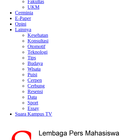
Fakultas
UKM
Cerminia
E-Paper
Opini
Lainnya
Kesehatan
Konsultasi
Otomotif
Teknologi
Tips
Budaya
Wisata
Puisi
Cerpen
Cerbung
Resensi
Data
Sport
Essay
Suara Kampus TV