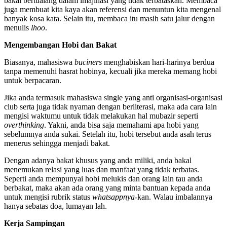
bakal bertualang dalam imajinasi yang tidak terbataskan. Membaca
juga membuat kita kaya akan referensi dan menuntun kita mengenal
banyak kosa kata. Selain itu, membaca itu masih satu jalur dengan
menulis
lhoo
.
Mengembangan Hobi dan Bakat
Biasanya, mahasiswa
buciners
menghabiskan hari-harinya berdua
tanpa memenuhi hasrat hobinya, kecuali jika mereka memang hobi
untuk berpacaran.
Jika anda termasuk mahasiswa single yang anti organisasi-organisasi
club serta juga tidak nyaman dengan berliterasi, maka ada cara lain
mengisi waktumu untuk tidak melakukan hal mubazir seperti
overthinking
. Yakni, anda bisa saja memahami apa hobi yang
sebelumnya anda sukai. Setelah itu, hobi tersebut anda asah terus
menerus sehingga menjadi bakat.
Dengan adanya bakat khusus yang anda miliki, anda bakal
menemukan relasi yang luas dan manfaat yang tidak terbatas.
Seperti anda mempunyai hobi melukis dan orang lain tau anda
berbakat, maka akan ada orang yang minta bantuan kepada anda
untuk mengisi rubrik status
whatsappnya
-kan. Walau imbalannya
hanya sebatas doa, lumayan lah.
Kerja Sampingan