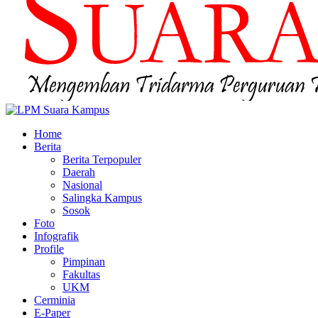
Home
Berita
Berita Terpopuler
Daerah
Nasional
Salingka Kampus
Sosok
Foto
Infografik
Profile
Pimpinan
Fakultas
UKM
Cerminia
E-Paper