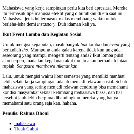
Mahasiswa yang kerja sampingan perlu kita beri apresiasi. Mereka
itu termasuk tipe manusia efektif yang dibutuhkan di era saat ini.
Mahasiswa jenis ini termasuk malas membuang waktu untuk
berleha-leha demi
instastory
. Duh idaman kali ya.
Ikut Event Lomba dan Kegiatan Sosial
Untuk mengisi kegabutan, masih banyak
link
lomba dan
event
yang
berhadiah
lho
. Mumpung anda galau karena tidak kunjung ada
seseorang yang mampu mengerti tentang anda? Ikut lomba puisi
atau cerpen, mana tau kegalauan akut mu itu akan berhadiah jutaan
rupiah,
Sengsara membawa nikmat kan
.
Lalu, untuk mengisi waktu libur semester yang memiliki manfaat
lebih selain kerja sampingan adalah menjadi relawan sosial. Sebab
mahasiswa yang sering menjadi relawan cendrung bisa memahami
kondisi masyarakat sekitar ketimbang mahasiswa biasa, dan hal
tersebut jauh lebih berguna dibandingkan mereka yang hanya
memahami satu orang saja kan, hahaha.
Penulis: Rahma Dhoni
mahasiswa
Tidak Gabut