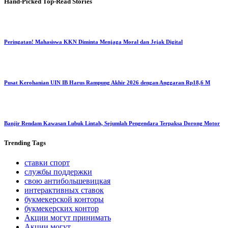
Hand-Picked
Top-Read Stories
Peringatan! Mahasiswa KKN Diminta Menjaga Moral dan Jejak Digital
Pusat Kerohanian UIN IB Harus Rampung Akhir 2026 dengan Anggaran Rp18,6 M
Banjir Rendam Kawasan Lubuk Lintah, Sejumlah Pengendara Terpaksa Dorong Motor
Trending
Tags
ставки спорт
службы поддержки
свою антибольшевицкая
интерактивных ставок
букмекерской конторы
букмекерских контор
Акции могут принимать
Акции могут