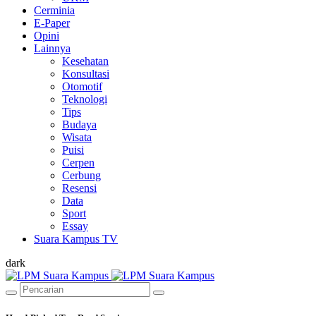
Cerminia
E-Paper
Opini
Lainnya
Kesehatan
Konsultasi
Otomotif
Teknologi
Tips
Budaya
Wisata
Puisi
Cerpen
Cerbung
Resensi
Data
Sport
Essay
Suara Kampus TV
dark