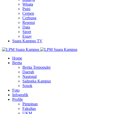
Wisata
Puisi
Cerpen
Cerbung
Resensi
Data
Sport
Essay
Suara Kampus TV
Home
Berita
Berita Terpopuler
Daerah
Nasional
Salingka Kampus
Sosok
Foto
Infografik
Profile
Pimpinan
Fakultas
UKM