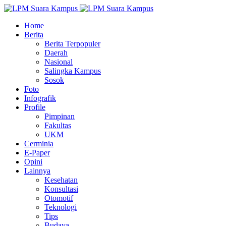
Home
Berita
Berita Terpopuler
Daerah
Nasional
Salingka Kampus
Sosok
Foto
Infografik
Profile
Pimpinan
Fakultas
UKM
Cerminia
E-Paper
Opini
Lainnya
Kesehatan
Konsultasi
Otomotif
Teknologi
Tips
Budaya