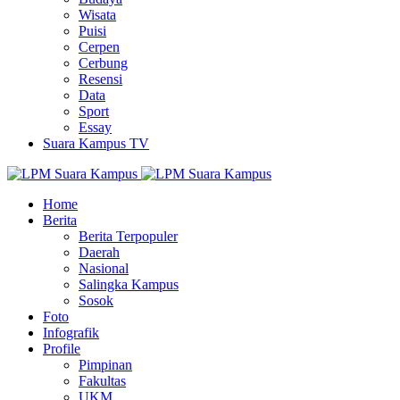
Wisata
Puisi
Cerpen
Cerbung
Resensi
Data
Sport
Essay
Suara Kampus TV
Home
Berita
Berita Terpopuler
Daerah
Nasional
Salingka Kampus
Sosok
Foto
Infografik
Profile
Pimpinan
Fakultas
UKM