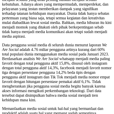
kebutuhan. Adanya akses yang mempermudah, memperdekat, dan
pelayanan yang instan memberikan dampak yang signifikan
terhadap tatanan kehidupan masyarakat. Dunia tidak hanya sebatas
pertemuan yang biasa saja, tetapi semua kegiatan dan kreativitas
mulai diabadikan lewat sosial media. Bahkan, media hiburan itu kini
menjadi momok yang ditakuti oleh pihak berkepentingan sebab
tidak hanya menjadi media komunikasi akan tetapi sudah menjadi
media aspirasi.
Data pengguna sosial media di seluruh dunia menurut laporan
We
Are Social
adalah 4.76 miliar pengguna artinya kurang dari 60%
total populasi dunia menggunakan media sosial pada Januari 2023.
Berdasarkan analisis
We Are Social
whatsapp menjadi media paling
favorit dengan total pengguna aktif 15,8%, disusul oleh instagram
dengan total pengguna aktif 14,3%, facebook menjadi favorit nomor
tiga dengan persentase pengguna 14,2% beda tipis dengan
pengguna aktif instagram dan Tik Tok menjadi media nomor empat
favorit dengan hitungan persentase pemakai aktif 6,1%. Tidak
mengherankan jika pengguna sosial media begitu banyak karena
akses informasi mengikuti perkembangan teknologi. Dari data
tersebut dapat disimpulkan bahwa media sosial menjadi tren
kehidupan masa kini.
Memanfaatkan media sosial untuk hal-hal yang bermanfaat dan
produktif adalah suatu hal yang memang sudah semestinya