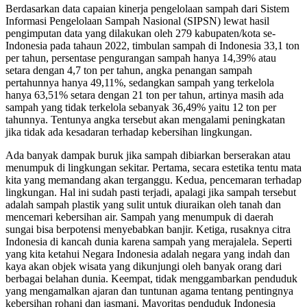
Berdasarkan data capaian kinerja pengelolaan sampah dari Sistem
Informasi Pengelolaan Sampah Nasional (SIPSN) lewat hasil
pengimputan data yang dilakukan oleh 279 kabupaten/kota se-
Indonesia pada tahaun 2022, timbulan sampah di Indonesia 33,1 ton
per tahun, persentase pengurangan sampah hanya 14,39% atau
setara dengan 4,7 ton per tahun, angka penangan sampah
pertahunnya hanya 49,11%, sedangkan sampah yang terkelola
hanya 63,51% setara dengan 21 ton per tahun, artinya masih ada
sampah yang tidak terkelola sebanyak 36,49% yaitu 12 ton per
tahunnya. Tentunya angka tersebut akan mengalami peningkatan
jika tidak ada kesadaran terhadap kebersihan lingkungan.
Ada banyak dampak buruk jika sampah dibiarkan berserakan atau
menumpuk di lingkungan sekitar. Pertama, secara estetika tentu mata
kita yang memandang akan terganggu. Kedua, pencemaran terhadap
lingkungan. Hal ini sudah pasti terjadi, apalagi jika sampah tersebut
adalah sampah plastik yang sulit untuk diuraikan oleh tanah dan
mencemari kebersihan air. Sampah yang menumpuk di daerah
sungai bisa berpotensi menyebabkan banjir. Ketiga, rusaknya citra
Indonesia di kancah dunia karena sampah yang merajalela. Seperti
yang kita ketahui Negara Indonesia adalah negara yang indah dan
kaya akan objek wisata yang dikunjungi oleh banyak orang dari
berbagai belahan dunia. Keempat, tidak menggambarkan penduduk
yang mengamalkan ajaran dan tuntunan agama tentang pentingnya
kebersihan rohani dan jasmani. Mayoritas penduduk Indonesia