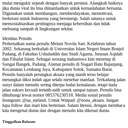
mulai mengukir sejarah dengan banyak prestasi. Alangkah baiknya
jika dunia viral itu bisa dimanfaatkan untuk kemaslahatan bersama.
Digunakan untuk membangun, memberdayakan, memotivasi,
berkreasi untuk Indonesia yang bersinergi. Salah satunya untuk
mensosialisasikan pentingnya menjaga kebersihan dan tidak
mebuang sampah di lingkungan sekitar.
Identitas Penulis
Perkenalkan nama penulis Melani Novita Sari. Kelahiran tahun
2002. Sekarang berkuliah di Universitas Islam Negeri Imam Bonjol
Padang, di Fakultas Ushuluddin dan Studi Agama, Jurusan Aqidah
dan Filsafat Islam. Sebagai seorang mahasiswa kini menetap di
Sungai Bangek, Padang. Alamat penulis di Nagari Batu Bajanjang,
Kecamatan Lembang Jaya, Kabupaten Solok, Sumatra Barat.
Penulis hanyalah perangkai aksara yang masih terus belajar
merangkai diksi indah agar selalu menebar manfaat. Terkadang jalan
sunyi dalam menulis sering diterpa badai kemalasan, tetapi tiada
jalan sukses kecuali tertatih-tatih untuk sampai tujuan. Penulis bisa
dihubungi lewat nomor 085376230518. Media sosial penulis
Instagram: @aa_melanii. Untuk Watpad: @nona_aksara. Jangan
lupa follow dan mari kita berteman. Salam literasi, dengan membaca
kita mengenal dunia dan dengan menulis kita dikenal dunia.
Tinggalkan Balasan