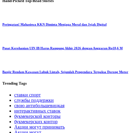
Hand-Picked
Top-Read Stories
Peringatan! Mahasiswa KKN Diminta Menjaga Moral dan Jejak Digital
Pusat Kerohanian UIN IB Harus Rampung Akhir 2026 dengan Anggaran Rp18,6 M
Banjir Rendam Kawasan Lubuk Lintah, Sejumlah Pengendara Terpaksa Dorong Motor
Trending
Tags
ставки спорт
службы поддержки
свою антибольшевицкая
интерактивных ставок
букмекерской конторы
букмекерских контор
Акции могут принимать
Акции могут