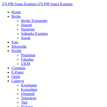
Home
Berita
Berita Terpopuler
Daerah
Nasional
Salingka Kampus
Sosok
Foto
Infografik
Profile
Pimpinan
Fakultas
UKM
Cerminia
E-Paper
Opini
Lainnya
Kesehatan
Konsultasi
Otomotif
Teknologi
Tips
Budaya