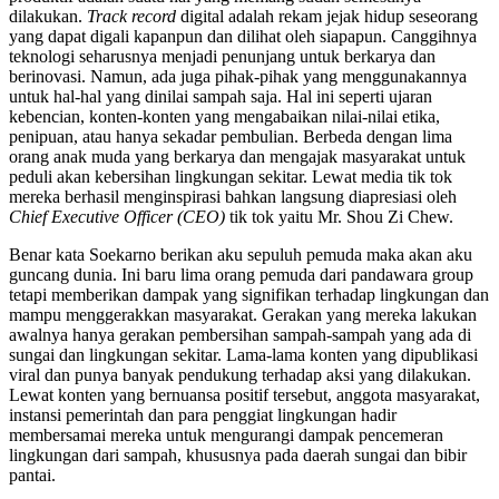
dilakukan.
Track record
digital adalah rekam jejak hidup seseorang
yang dapat digali kapanpun dan dilihat oleh siapapun. Canggihnya
teknologi seharusnya menjadi penunjang untuk berkarya dan
berinovasi. Namun, ada juga pihak-pihak yang menggunakannya
untuk hal-hal yang dinilai sampah saja. Hal ini seperti ujaran
kebencian, konten-konten yang mengabaikan nilai-nilai etika,
penipuan, atau hanya sekadar pembulian. Berbeda dengan lima
orang anak muda yang berkarya dan mengajak masyarakat untuk
peduli akan kebersihan lingkungan sekitar. Lewat media tik tok
mereka berhasil menginspirasi bahkan langsung diapresiasi oleh
Chief Executive Officer (CEO)
tik tok yaitu Mr. Shou Zi Chew.
Benar kata Soekarno berikan aku sepuluh pemuda maka akan aku
guncang dunia. Ini baru lima orang pemuda dari pandawara group
tetapi memberikan dampak yang signifikan terhadap lingkungan dan
mampu menggerakkan masyarakat. Gerakan yang mereka lakukan
awalnya hanya gerakan pembersihan sampah-sampah yang ada di
sungai dan lingkungan sekitar. Lama-lama konten yang dipublikasi
viral dan punya banyak pendukung terhadap aksi yang dilakukan.
Lewat konten yang bernuansa positif tersebut, anggota masyarakat,
instansi pemerintah dan para penggiat lingkungan hadir
membersamai mereka untuk mengurangi dampak pencemeran
lingkungan dari sampah, khususnya pada daerah sungai dan bibir
pantai.