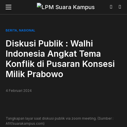
BERITA
NASIONAL
Diskusi Publik : Walhi
Indonesia Angkat Tema
Konflik di Pusaran Konsesi
Milik Prabowo
4 Februari 2024
Tangkapan layar saat diskusi publik via zoom meeting. (Sumber :
Afif/suarakampus.com)