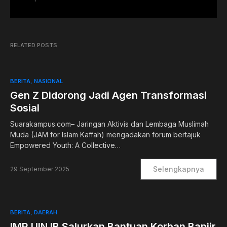
RELATED POSTS
BERITA
NASIONAL
Gen Z Didorong Jadi Agen Transformasi
Sosial
Suarakampus.com– Jaringan Aktivis dan Lembaga Muslimah
Muda (JAM for Islam Kaffah) mengadakan forum bertajuk
Empowered Youth: A Collective…
Selengkapnya
29 September 2025
BERITA
DAERAH
IMR UIN IB Salurkan Bantuan Korban Banjir