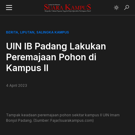
BERITA
LIPUTAN
SALINGKA KAMPUS
UIN IB Padang Lakukan
Peremajaan Pohon di
Kampus II
4 April 2023
Tampak keadaan peremajaan pohon sekitar kampus II UIN Imam
Bonjol Padang. (Sumber: Fajar/suarakampus.com)