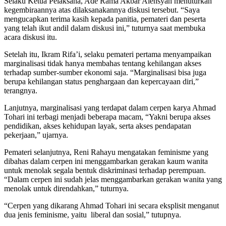
Selaku Ketua Pelaksana, Ade Rama Akbar Alensyah menuturkan
kegembiraannya atas dilaksanakannya diskusi tersebut. “Saya
mengucapkan terima kasih kepada panitia, pemateri dan peserta
yang telah ikut andil dalam diskusi ini,” tuturnya saat membuka
acara diskusi itu.
Setelah itu, Ikram Rifa’i, selaku pemateri pertama menyampaikan
marginalisasi tidak hanya membahas tentang kehilangan akses
terhadap sumber-sumber ekonomi saja. “Marginalisasi bisa juga
berupa kehilangan status penghargaan dan kepercayaan diri,”
terangnya.
Lanjutnya, marginalisasi yang terdapat dalam cerpen karya Ahmad
Tohari ini terbagi menjadi beberapa macam, “Yakni berupa akses
pendidikan, akses kehidupan layak, serta akses pendapatan
pekerjaan,” ujarnya.
Pemateri selanjutnya, Reni Rahayu mengatakan feminisme yang
dibahas dalam cerpen ini menggambarkan gerakan kaum wanita
untuk menolak segala bentuk diskriminasi terhadap perempuan.
“Dalam cerpen ini sudah jelas menggambarkan gerakan wanita yang
menolak untuk direndahkan,” tuturnya.
“Cerpen yang dikarang Ahmad Tohari ini secara eksplisit menganut
dua jenis feminisme, yaitu liberal dan sosial,” tutupnya.