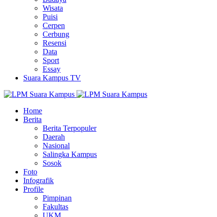
Wisata
Puisi
Cerpen
Cerbung
Resensi
Data
Sport
Essay
Suara Kampus TV
Home
Berita
Berita Terpopuler
Daerah
Nasional
Salingka Kampus
Sosok
Foto
Infografik
Profile
Pimpinan
Fakultas
UKM