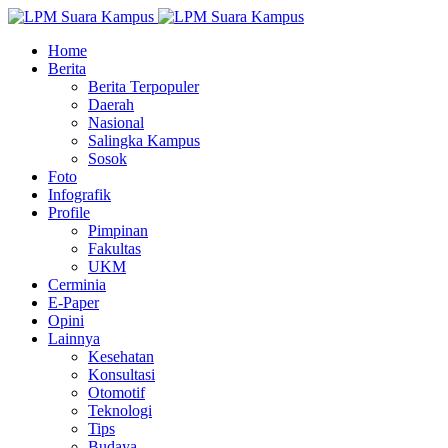
Home
Berita
Berita Terpopuler
Daerah
Nasional
Salingka Kampus
Sosok
Foto
Infografik
Profile
Pimpinan
Fakultas
UKM
Cerminia
E-Paper
Opini
Lainnya
Kesehatan
Konsultasi
Otomotif
Teknologi
Tips
Budaya