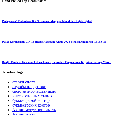
Hand-Picked
Top-Read Stories
Peringatan! Mahasiswa KKN Diminta Menjaga Moral dan Jejak Digital
Pusat Kerohanian UIN IB Harus Rampung Akhir 2026 dengan Anggaran Rp18,6 M
Banjir Rendam Kawasan Lubuk Lintah, Sejumlah Pengendara Terpaksa Dorong Motor
Trending
Tags
ставки спорт
службы поддержки
свою антибольшевицкая
интерактивных ставок
букмекерской конторы
букмекерских контор
Акции могут принимать
Акции могут