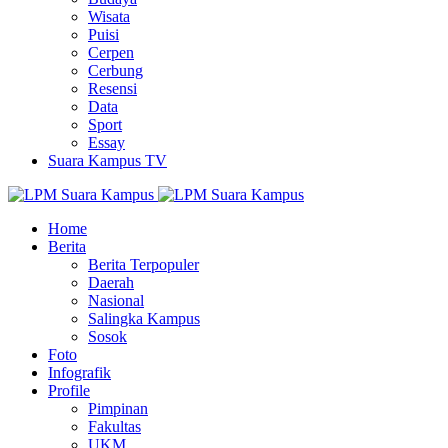
Wisata
Puisi
Cerpen
Cerbung
Resensi
Data
Sport
Essay
Suara Kampus TV
Home
Berita
Berita Terpopuler
Daerah
Nasional
Salingka Kampus
Sosok
Foto
Infografik
Profile
Pimpinan
Fakultas
UKM