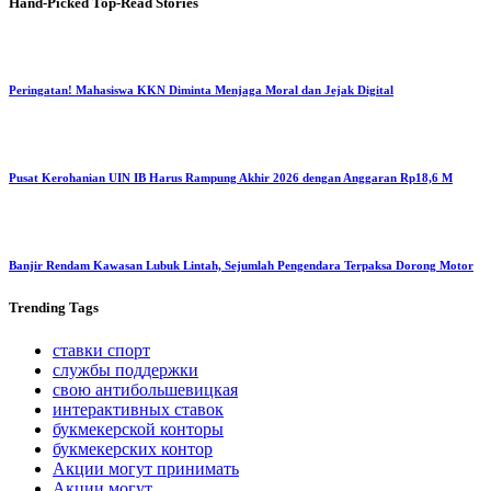
Hand-Picked
Top-Read Stories
Peringatan! Mahasiswa KKN Diminta Menjaga Moral dan Jejak Digital
Pusat Kerohanian UIN IB Harus Rampung Akhir 2026 dengan Anggaran Rp18,6 M
Banjir Rendam Kawasan Lubuk Lintah, Sejumlah Pengendara Terpaksa Dorong Motor
Trending
Tags
ставки спорт
службы поддержки
свою антибольшевицкая
интерактивных ставок
букмекерской конторы
букмекерских контор
Акции могут принимать
Акции могут