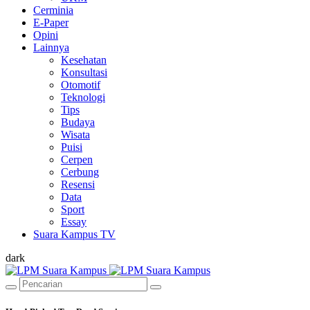
Cerminia
E-Paper
Opini
Lainnya
Kesehatan
Konsultasi
Otomotif
Teknologi
Tips
Budaya
Wisata
Puisi
Cerpen
Cerbung
Resensi
Data
Sport
Essay
Suara Kampus TV
dark