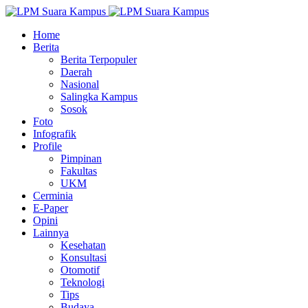
Home
Berita
Berita Terpopuler
Daerah
Nasional
Salingka Kampus
Sosok
Foto
Infografik
Profile
Pimpinan
Fakultas
UKM
Cerminia
E-Paper
Opini
Lainnya
Kesehatan
Konsultasi
Otomotif
Teknologi
Tips
Budaya