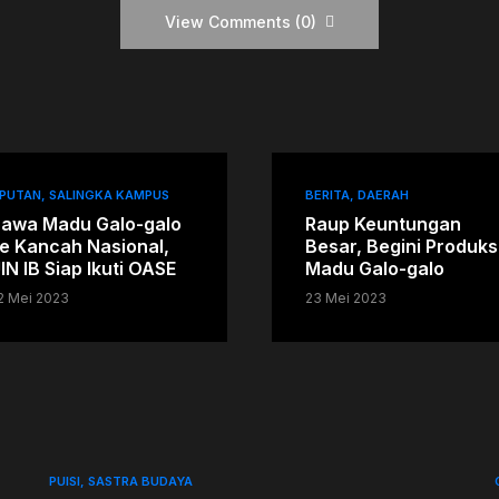
View Comments (0)
IPUTAN
SALINGKA KAMPUS
BERITA
DAERAH
awa Madu Galo-galo
Raup Keuntungan
e Kancah Nasional,
Besar, Begini Produks
IN IB Siap Ikuti OASE
Madu Galo-galo
2 Mei 2023
23 Mei 2023
PUISI
SASTRA BUDAYA