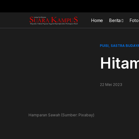
Home
Berita
Foto
PUISI
SASTRA BUDAY
Hitam
22 Mei 2023
Hamparan Sawah (Sumber: Pixabay)