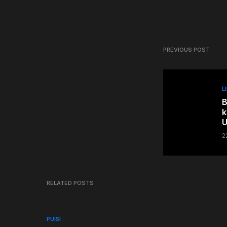
PREVIOUS POST
L
B
k
U
2
RELATED POSTS
PUISI