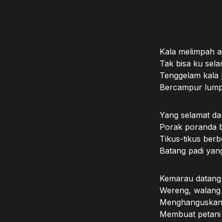
Kala melimpah 
Tak bisa ku sel
Tenggelam kala
Bercampur lum
Yang selamat da
Porak poranda 
Tikus-tikus be
Batang padi yan
Kemarau datang t
Wereng, walang 
Menghanguskan
Membuat petani