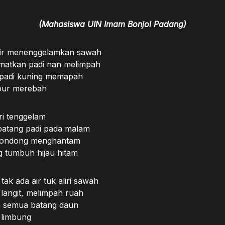
(Mahasiswa UIN Imam Bonjol Padang)
air menenggelamkan sawah
amatkan padi nan melimpah
 padi kuning memapah
pur merebah
ri tenggelam
batang padi pada malam
rbondong menghantam
g tumbuh hijau hitam
ak ada air tuk aliri sawah
langit, melimpah ruah
 semua batang daun
 limbung