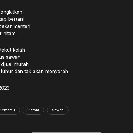
angkitkan
tap bertani
bakar mentari
r hitam
 takut kalah
kus sawah
 dijual murah
n luhur dan tak akan menyerah
2023
Kemarau
Petani
Sawah