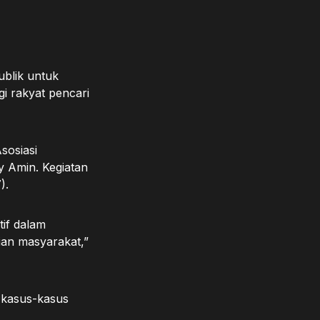
ublik untuk
gi rakyat pencari
sosiasi
y Amin. Kegiatan
).
tif dalam
ian masyarakat,”
 kasus-kasus