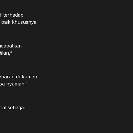
f terhadap
 baik khususnya
endapatkan
ilan,”
nyebaran dokumen
asa nyaman,”
ial sebagai