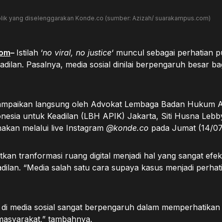
blik yang diselenggarakan Konde.co (sumber: Azizah/ suarakampus.com)
com
–
Istilah ‘
no viral, no justice
‘ muncul sebagai perhatian p
ilan. Pasalnya, media sosial dinilai berpengaruh besar ba
sampaikan langsung oleh Advokat Lembaga Badan Hukum A
esia untuk Keadilan (LBH APIK) Jakarta, Siti Husna Lebb
nakan melalui live Instagram
@konde.co
pada Jumat (14/07
an tranformasi ruang digital menjadi hal yang sangat efek
ilan. “Media salah satu cara supaya kasus menjadi perhat
 di media sosial sangat berpengaruh dalam memperhatikan
masyarakat,” tambahnya.