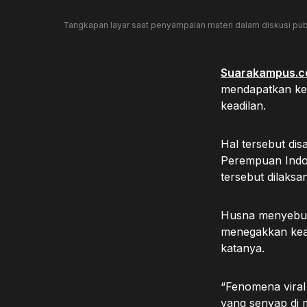
Tangkapan layar saat penyampaian materi dalam diskusi pu
Suarakampus.
mendapatkan kead
keadilan.
Hal tersebut di
Perempuan Indon
tersebut dilaksa
Husna menyebutk
menegakkan kead
katanya.
“Fenomena viral
yang senyap di 