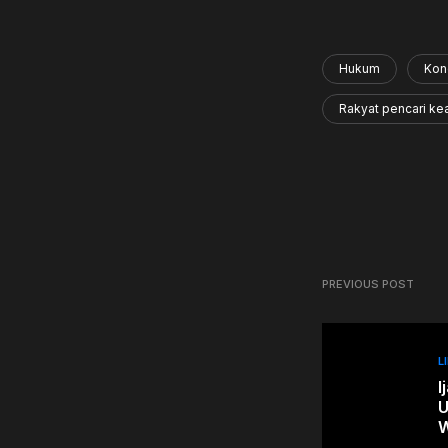
Hukum
Kon
Rakyat pencari ke
PREVIOUS POST
L
I
U
W