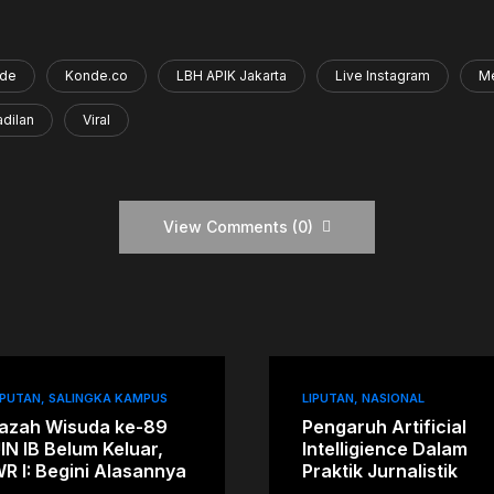
de
Konde.co
LBH APIK Jakarta
Live Instagram
Me
adilan
Viral
View Comments (0)
IPUTAN
SALINGKA KAMPUS
LIPUTAN
NASIONAL
jazah Wisuda ke-89
Pengaruh Artificial
IN IB Belum Keluar,
Intelligience Dalam
R I: Begini Alasannya
Praktik Jurnalistik