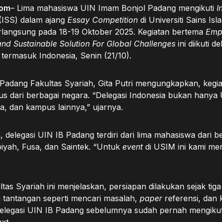
com
– Lima mahasiswa UIN Imam Bonjol Padang mengikuti
I
(ISS) dalam ajang
Essay Competition
di Universiti Sains Is
langsung pada 18-19 Oktober 2025. Kegiatan bertema
Emp
and Sustainable Solution For Global Challenges
ini diikuti de
termasuk Indonesia, Senin (21/10).
Padang Fakultas Syariah, Gita Putri mengungkapkan, kegiata
s dari berbagai negara. “Delegasi Indonesia bukan hanya U
ya, dan kampus lainnya,” ujarnya.
 delegasi UIN IB Padang terdiri dari lima mahasiswa dari b
biyah, Fusa, dan Saintek. “Untuk
event
di USIM ini kami men
as Syariah ini menjelaskan, persiapan dilakukan sejak tiga
 tantangan seperti mencari masalah,
paper
referensi, dan 
elegasi UIN IB Padang sebelumnya sudah pernah mengiku