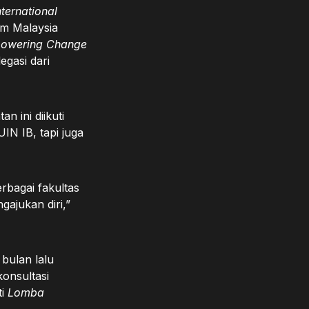
nternational
lam Malaysia
owering Change
legasi dari
n ini diikuti
IN IB, tapi juga
erbagai fakultas
gajukan diri,”
 bulan lalu
konsultasi
ti
Lomba