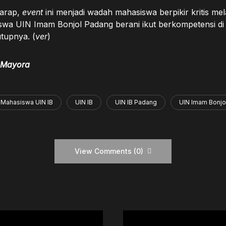
arap,
event
ini menjadi wadah mahasiswa berpikir kritis mela
wa UIN Imam Bonjol Padang berani ikut berkompetensi di 
utupnya. (
ver
)
 Mayora
Mahasiswa UIN IB
UIN IB
UIN IB Padang
UIN Imam Bonjo
View Comments (0)