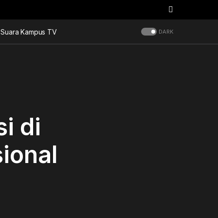
Suara Kampus TV
DARK
i di
ional