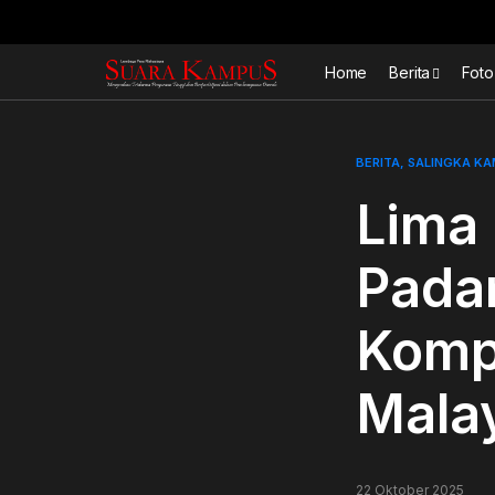
Home
Berita
Foto
BERITA
SALINGKA K
Lima
Padan
Kompe
Mala
22 Oktober 2025