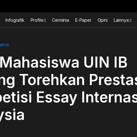
Infografik
Profile
Cerminia
E-Paper
Opini
Lainnya
AMPUS
 Mahasiswa UIN IB
g Torehkan Prestas
tisi Essay Internas
ysia