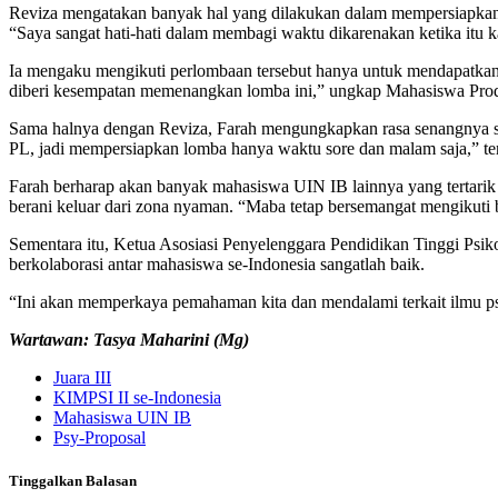
Reviza mengatakan banyak hal yang dilakukan dalam mempersiapkan l
“Saya sangat hati-hati dalam membagi waktu dikarenakan ketika itu
Ia mengaku mengikuti perlombaan tersebut hanya untuk mendapatkan 
diberi kesempatan memenangkan lomba ini,” ungkap Mahasiswa Prodi 
Sama halnya dengan Reviza, Farah mengungkapkan rasa senangnya seb
PL, jadi mempersiapkan lomba hanya waktu sore dan malam saja,” te
Farah berharap akan banyak mahasiswa UIN IB lainnya yang tertari
berani keluar dari zona nyaman. “Maba tetap bersemangat mengikuti b
Sementara itu, Ketua Asosiasi Penyelenggara Pendidikan Tinggi Psik
berkolaborasi antar mahasiswa se-Indonesia sangatlah baik.
“Ini akan memperkaya pemahaman kita dan mendalami terkait ilmu psi
Wartawan: Tasya Maharini (Mg)
Juara III
KIMPSI II se-Indonesia
Mahasiswa UIN IB
Psy-Proposal
Tinggalkan Balasan