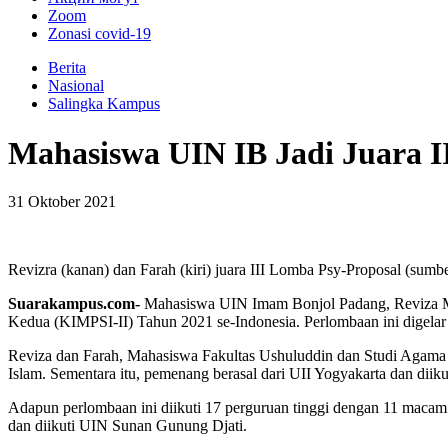
Zoom
Zonasi covid-19
Berita
Nasional
Salingka Kampus
Mahasiswa UIN IB Jadi Juara I
31 Oktober 2021
Revizra (kanan) dan Farah (kiri) juara III Lomba Psy-Proposal (sumber
Suarakampus.com-
Mahasiswa UIN Imam Bonjol Padang, Reviza Mayh
Kedua (KIMPSI-II) Tahun 2021 se-Indonesia. Perlombaan ini digelar
Reviza dan Farah, Mahasiswa Fakultas Ushuluddin dan Studi Agama (
Islam. Sementara itu, pemenang berasal dari UII Yogyakarta dan d
Adapun perlombaan ini diikuti 17 perguruan tinggi dengan 11 maca
dan diikuti UIN Sunan Gunung Djati.