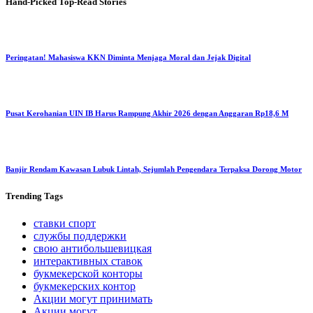
Hand-Picked
Top-Read Stories
Peringatan! Mahasiswa KKN Diminta Menjaga Moral dan Jejak Digital
Pusat Kerohanian UIN IB Harus Rampung Akhir 2026 dengan Anggaran Rp18,6 M
Banjir Rendam Kawasan Lubuk Lintah, Sejumlah Pengendara Terpaksa Dorong Motor
Trending
Tags
ставки спорт
службы поддержки
свою антибольшевицкая
интерактивных ставок
букмекерской конторы
букмекерских контор
Акции могут принимать
Акции могут