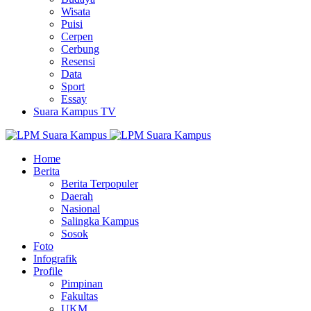
Wisata
Puisi
Cerpen
Cerbung
Resensi
Data
Sport
Essay
Suara Kampus TV
Home
Berita
Berita Terpopuler
Daerah
Nasional
Salingka Kampus
Sosok
Foto
Infografik
Profile
Pimpinan
Fakultas
UKM