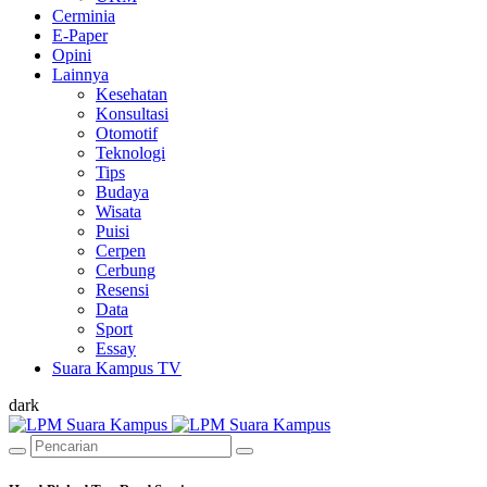
Cerminia
E-Paper
Opini
Lainnya
Kesehatan
Konsultasi
Otomotif
Teknologi
Tips
Budaya
Wisata
Puisi
Cerpen
Cerbung
Resensi
Data
Sport
Essay
Suara Kampus TV
dark