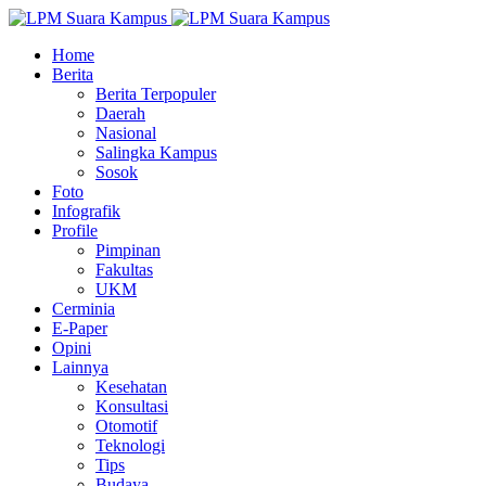
Home
Berita
Berita Terpopuler
Daerah
Nasional
Salingka Kampus
Sosok
Foto
Infografik
Profile
Pimpinan
Fakultas
UKM
Cerminia
E-Paper
Opini
Lainnya
Kesehatan
Konsultasi
Otomotif
Teknologi
Tips
Budaya