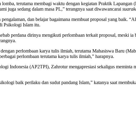
omba, terutama membagi waktu dengan kegiatan Praktik Lapangan (PL)
 kami juga sedang dalam masa PL,” terangnya saat diwawancarai
suara
pengalaman, dan belajar bagaimana membuat proposal yang baik. “Alh
Psikologi Islam itu.
ab perdana dirinya mengikuti perlombaan terkait proposal, meski ia
rangnya.
k dengan perlombaan karya tulis ilmiah, terutama Mahasiswa Baru (M
erbagai perlombaan terutama karya tulis ilmiah,” harapnya.
ologi Indonesia (AP2TPI), Zahrotur mengapresiasi sekaligus meminta 
kologi baik perilaku dan sudut pandang Islam,” katanya saat membuka 