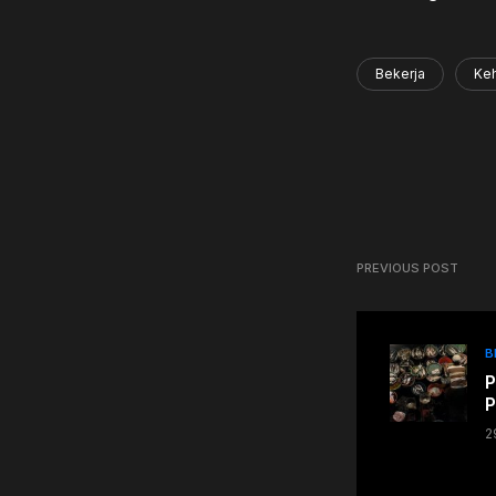
Bekerja
Ke
PREVIOUS POST
B
P
P
2