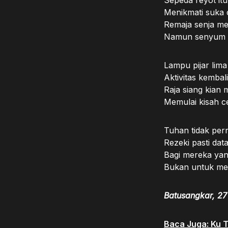
Sepeda reyot it
Menikmati suka 
Remaja senja me
Namun senyum 
Lampu pijar lima
Aktivitas kembal
Raja siang kian 
Memulai kisah ce
Tuhan tidak pern
Rezeki pasti dat
Bagi mereka ya
Bukan untuk mer
Batusangkar, 27
Baca Juga: Ku T