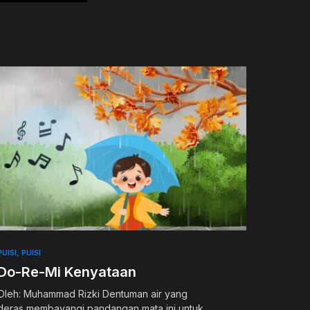
PUISI
PUISI
Do-Re-Mi Kenyataan
Oleh: Muhammad Rizki Dentuman air yang
deras,membayangi pandangan mata ini,untuk