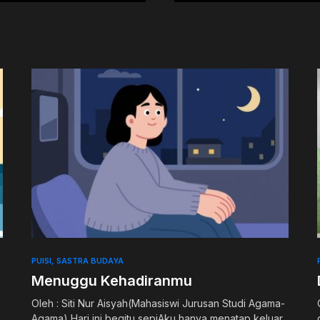
PUISI
SASTRA BUDAYA
Menuggu Kehadiranmu
Oleh : Siti Nur Aisyah(Mahasiswi Jurusan Studi Agama-
Agama) Hari ini begitu sepiAku hanya menatap keluar