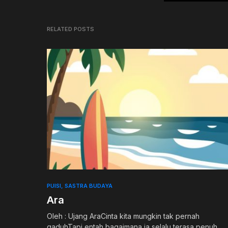
RELATED POSTS
PUISI
SASTRA BUDAYA
Ara
Oleh : Ujang AraCinta kita mungkin tak pernah
gaduhTapi entah bagaimana ia selalu terasa penuh.