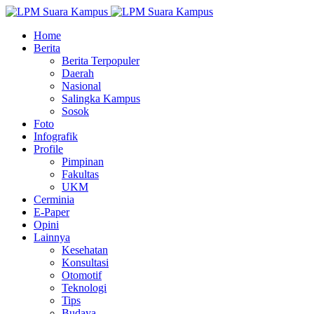
Home
Berita
Berita Terpopuler
Daerah
Nasional
Salingka Kampus
Sosok
Foto
Infografik
Profile
Pimpinan
Fakultas
UKM
Cerminia
E-Paper
Opini
Lainnya
Kesehatan
Konsultasi
Otomotif
Teknologi
Tips
Budaya