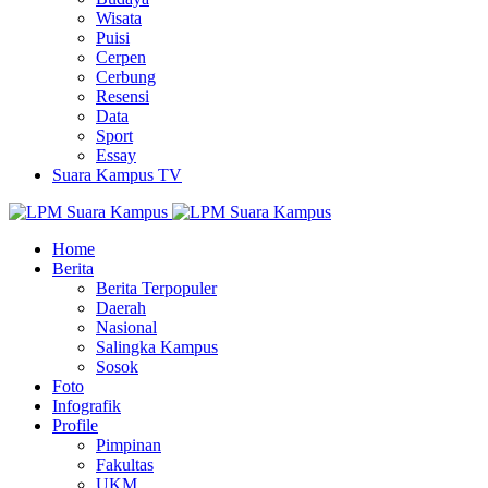
Wisata
Puisi
Cerpen
Cerbung
Resensi
Data
Sport
Essay
Suara Kampus TV
Home
Berita
Berita Terpopuler
Daerah
Nasional
Salingka Kampus
Sosok
Foto
Infografik
Profile
Pimpinan
Fakultas
UKM