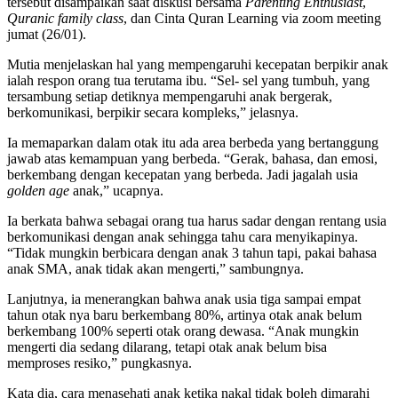
tersebut disampaikan saat diskusi bersama
Parenting Enthusiast
,
Quranic family class
, dan Cinta Quran Learning via zoom meeting
jumat (26/01).
Mutia menjelaskan hal yang mempengaruhi kecepatan berpikir anak
ialah respon orang tua terutama ibu. “Sel- sel yang tumbuh, yang
tersambung setiap detiknya mempengaruhi anak bergerak,
berkomunikasi, berpikir secara kompleks,” jelasnya.
Ia memaparkan dalam otak itu ada area berbeda yang bertanggung
jawab atas kemampuan yang berbeda. “Gerak, bahasa, dan emosi,
berkembang dengan kecepatan yang berbeda. Jadi jagalah usia
golden age
anak,” ucapnya.
Ia berkata bahwa sebagai orang tua harus sadar dengan rentang usia
berkomunikasi dengan anak sehingga tahu cara menyikapinya.
“Tidak mungkin berbicara dengan anak 3 tahun tapi, pakai bahasa
anak SMA, anak tidak akan mengerti,” sambungnya.
Lanjutnya, ia menerangkan bahwa anak usia tiga sampai empat
tahun otak nya baru berkembang 80%, artinya otak anak belum
berkembang 100% seperti otak orang dewasa. “Anak mungkin
mengerti dia sedang dilarang, tetapi otak anak belum bisa
memproses resiko,” pungkasnya.
Kata dia, cara menasehati anak ketika nakal tidak boleh dimarahi