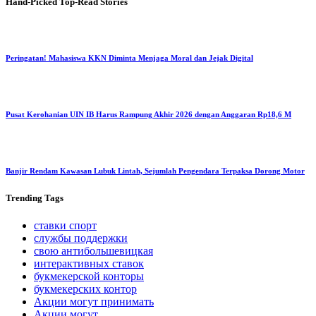
Hand-Picked
Top-Read Stories
Peringatan! Mahasiswa KKN Diminta Menjaga Moral dan Jejak Digital
Pusat Kerohanian UIN IB Harus Rampung Akhir 2026 dengan Anggaran Rp18,6 M
Banjir Rendam Kawasan Lubuk Lintah, Sejumlah Pengendara Terpaksa Dorong Motor
Trending
Tags
ставки спорт
службы поддержки
свою антибольшевицкая
интерактивных ставок
букмекерской конторы
букмекерских контор
Акции могут принимать
Акции могут