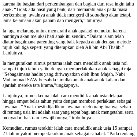
karena itu bagian dari perkembangan dan bagian dari rasa ingin tahu
anak. “Tidak ada hasil yang baik, dari memarahi anak pada masa
berkembang. awalnya anak tidak mengerti di
sounding
akan tetapi,
lama kelamaan akan paham dan mengerti,” tuturnya.
Ia juga melarang untuk memarahi anak apalagi memukul karena
nantinya akan melukai hati anak itu sendiri. “Dalam islam telah
diatur bagaimana parenting yang baik kepada anak dengan metode
tujuh kali tiga seperti yang diterapkan oleh Ali bin Abi Thalib.”
Lanjutnya.
Ia menguraikan rumus pertama ialah cara mendidik anak usia nol
sampai tujuh tahun yaitu dengan memperlakukan anak sebagai raja.
“Sebagaimana hadits yang diriwayatkan oleh Ibnu Majah, Nabi
Muhammad SAW bersabda : muliakanlah anak-anak kalian dan
ajarilah mereka tata krama,”ungkapnya.
Lanjutnya, rumus kedua ialah cara mendidik anak usia delapan
hingga empat belas tahun yaitu dengan memberi perlakuan sebagai
tawanan. “Anak mesti dijadikan tawanan oleh orang tuanya, sebab
di rentang usia ini adalah saat yang tepat bagi anak mengetahui serta
menyadari hak dan kewajibannya,” imbuhnya.
Kemudian, rumus terakhir ialah cara mendidik anak usia 15 sampai
21 tahun yakni memperlakukan anak sebagai sahabat. “Pada rentang