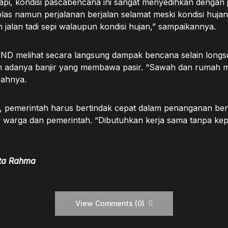
pi, kondisi pascabencana ini sangat menyedihkan dengan 
as namun perjalanan berjalan selamat meski kondisi hujan.
 jalan tadi sepi walaupun kondisi hujan,” sampaikannya.
D melihat secara langsung dampak bencana selain longso
n adanya banjir yang membawa pasir. “Sawah dan rumah 
bahnya.
, pemerintah harus bertindak cepat dalam penanganan b
 warga dan pemerintah. “Dibutuhkan kerja sama tanpa kepe
ta Rahma
View Comments (0)