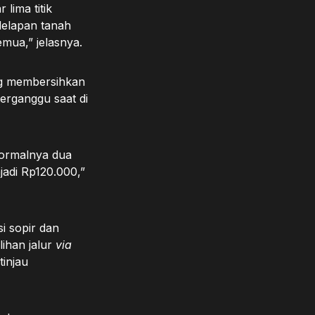
lima titik
 delapan tanah
mua,” jelasnya.
ng membersihkan
terganggu saat di
ormalnya dua
jadi Rp120.000,”
i sopir dan
lihan jalur
via
tinjau