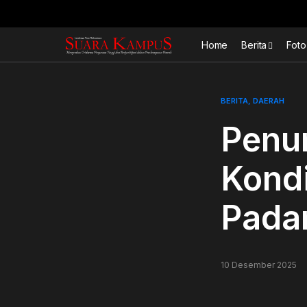
Home
Berita
Foto
BERITA
DAERAH
Penu
Kondi
Pada
10 Desember 2025