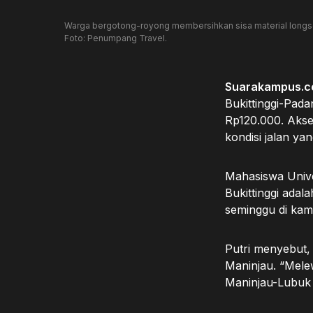
Warga bergotong-royong membersihkan sisa material longsor da
Foto: Penumpang Travel.
Suarakampus.
Bukittinggi-Pada
Rp120.000. Akse
kondisi jalan y
Mahasiswa Unive
Bukittinggi ada
seminggu di kam
Putri menyebut, a
Maninjau. “Mele
Maninjau-Lubuk