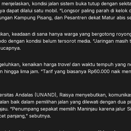
njelaskan, kondisi jalan sistem buka tutup dengan sekitar 
a dapat dilalui satu mobil. “Longsor paling parah di kelok
ikungan Kampung Pisang, dan Pesantren dekat Matur abis se
ikan, keadaan di sana hanya warga yang bergotong royo
lodo dengan kondisi belum tersorot media. “Jaringan masih 
” ucapnya.
eluhkan, kenaikan harga
travel
dan waktu tempuh yang n
n hingga lima jam. “Tarif yang biasanya Rp60.000 naik men
rsitas Andalas (UNAND), Raisya menyebutkan, komunikas
an baik dalam pemilihan jalan yang dilewati dengan dua pi
jau. “Penumpang sepakat memilih Maninjau karena jalur Si
cet panjang,” sebutnya.