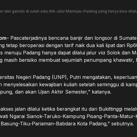
n galodo di salah satu titik Jalur Maninjau-Padang yang hanya bisa dilalui sa
com
– Pascaterjadinya bencana banjir dan longsor di Sumate
ng tetap beroperasi dengan tarif naik dua kali lipat dari Rp
s menuju Padang hanya dapat dilalui jalur
via
Solok dan M
ang masih berisiko membuat sejumlah penumpang khawatir, 
rsitas Negeri Padang (UNP), Putri mengatakan, keperluan
lah menyelesaikan kewajiban kuliah setelah seminggu di ka
pung, dan akan Ujian Akhir Semester,” katanya.
kses jalan dilalui ketika berangkat itu dari Bukittinggi melalu
wati Ngarai Sianok-Taruko-Kampung Pisang-Panta-Matur-
 Basung-Tiku-Pariaman-Babdara Kota Padang,” sebutnya.