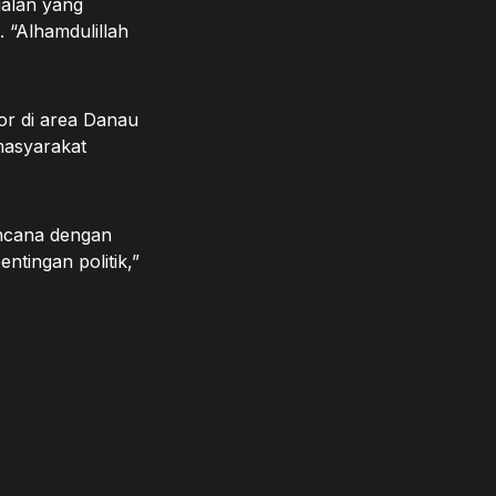
jalan yang
 “Alhamdulillah
r di area Danau
masyarakat
encana dengan
ntingan politik,”