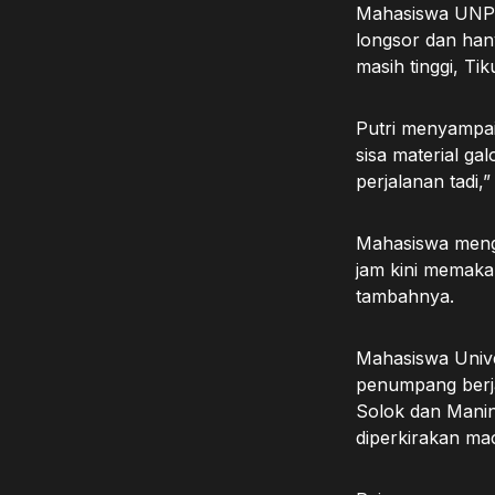
Mahasiswa UNP me
longsor dan hany
masih tinggi, T
Putri menyampa
sisa material ga
perjalanan tadi,
Mahasiswa meng
jam kini memaka
tambahnya.
Mahasiswa Unive
penumpang berjal
Solok dan Manin
diperkirakan ma