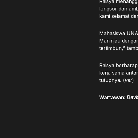
Raisya menangga
longsor dan ambl
kami selamat dan
Mahasiswa UNAN
Maninjau denga
tertimbun,” tam
Raisya berharap
kerja sama antar
tutupnya. (
ver
)
Wartawan:
Devi