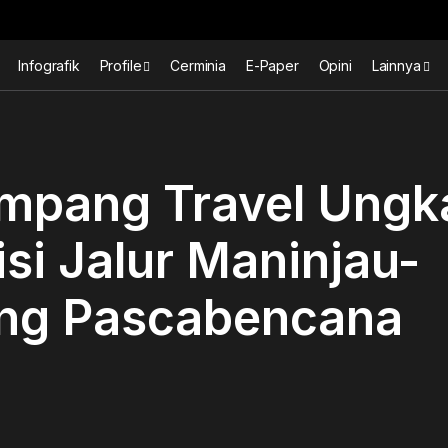
Infografik
Profile
Cerminia
E-Paper
Opini
Lainnya
mpang Travel Ungk
si Jalur Maninjau-
ng Pascabencana