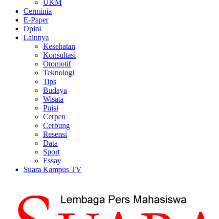
UKM
Cerminia
E-Paper
Opini
Lainnya
Kesehatan
Konsultasi
Otomotif
Teknologi
Tips
Budaya
Wisata
Puisi
Cerpen
Cerbung
Resensi
Data
Sport
Essay
Suara Kampus TV