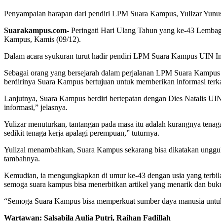
Penyampaian harapan dari pendiri LPM Suara Kampus, Yulizar Yunu
Suarakampus.com-
Peringati Hari Ulang Tahun yang ke-43 Lembag
Kampus, Kamis (09/12).
Dalam acara syukuran turut hadir pendiri LPM Suara Kampus UIN I
Sebagai orang yang bersejarah dalam perjalanan LPM Suara Kampus 
berdirinya Suara Kampus bertujuan untuk memberikan informasi terkai
Lanjutnya, Suara Kampus berdiri bertepatan dengan Dies Natalis U
informasi,” jelasnya.
Yulizar menuturkan, tantangan pada masa itu adalah kurangnya tenaga
sedikit tenaga kerja apalagi perempuan,” tuturnya.
Yulizal menambahkan, Suara Kampus sekarang bisa dikatakan unggul 
tambahnya.
Kemudian, ia mengungkapkan di umur ke-43 dengan usia yang terbila
semoga suara kampus bisa menerbitkan artikel yang menarik dan buku
“Semoga Suara Kampus bisa memperkuat sumber daya manusia untuk
Wartawan: Salsabila Aulia Putri, Raihan Fadillah