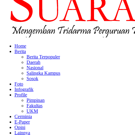
Home
Berita
Berita Terpopuler
Daerah
Nasional
Salingka Kampus
Sosok
Foto
Infografik
Profile
Pimpinan
Fakultas
UKM
Cerminia
E-Paper
Opini
Lainnya