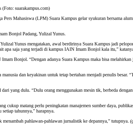
s (Foto: suarakampus.com)
a Pers Mahasiswa (LPM) Suara Kampus gelar syukuran bersama alumni
mam Bonjol Padang, Yulizal Yunus.
Yulizal Yunus mengatakan, awal berdirinya Suara Kampus jadi pelopo
t apa saja yang terjadi di kampus IAIN Imam Bonjol kala itu,” katany
IN Imam Bonjol. “Dengan adanya Suara Kampus maka bisa melahirkan 
 manusia dan keyakinan untuk tetap bertahan menjadi penulis besar. “
dari yang dulu. “Dulu orang menggunakan mesin tik, berbeda dengan s
ng cukup matang perlu peningkatan manajemen sumber daya, publikasi 
 setiap tahunnya,” harapnya.
 menambah pahlawan-pahlawan jurnalistik ke depannya,” tutupnya.
(g