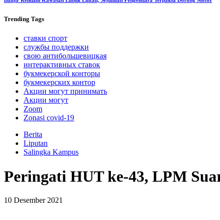
Banjir Rendam Kawasan Lubuk Lintah, Sejumlah Pengendara Terpaksa Dorong Motor
Trending
Tags
ставки спорт
службы поддержки
свою антибольшевицкая
интерактивных ставок
букмекерской конторы
букмекерских контор
Акции могут принимать
Акции могут
Zoom
Zonasi covid-19
Berita
Liputan
Salingka Kampus
Peringati HUT ke-43, LPM Sua
10 Desember 2021