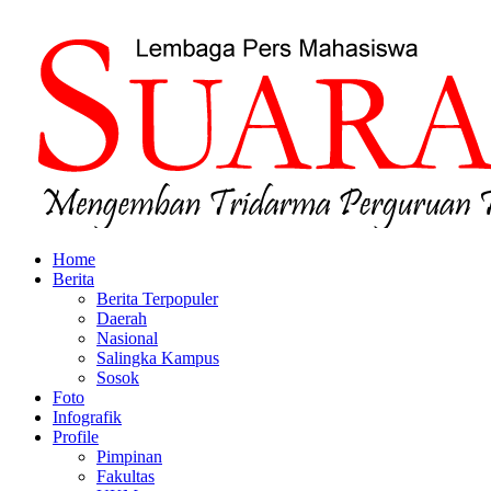
Home
Berita
Berita Terpopuler
Daerah
Nasional
Salingka Kampus
Sosok
Foto
Infografik
Profile
Pimpinan
Fakultas