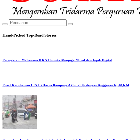
Hand-Picked
Top-Read Stories
Peringatan! Mahasiswa KKN Diminta Menjaga Moral dan Jejak Digital
Pusat Kerohanian UIN IB Harus Rampung Akhir 2026 dengan Anggaran Rp18,6 M