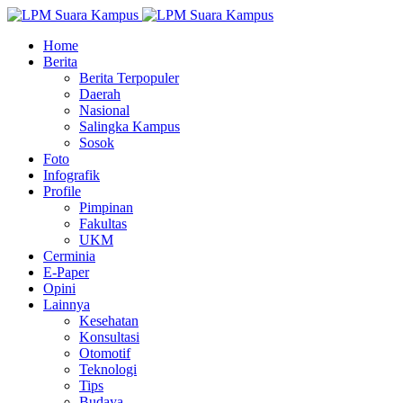
Home
Berita
Berita Terpopuler
Daerah
Nasional
Salingka Kampus
Sosok
Foto
Infografik
Profile
Pimpinan
Fakultas
UKM
Cerminia
E-Paper
Opini
Lainnya
Kesehatan
Konsultasi
Otomotif
Teknologi
Tips
Budaya