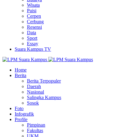
Wisata
Puisi
Cerpen
Cerbung
Resensi
Data
Sport
Essay
Suara Kampus TV
Home
Berita
Berita Terpopuler
Daerah
Nasional
Salingka Kampus
Sosok
Foto
Infografik
Profile
Pimpinan
Fakultas
UKM