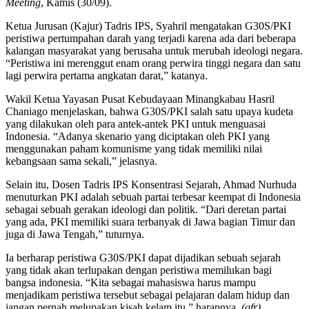
Meeting
, Kamis (30/09).
Ketua Jurusan (Kajur) Tadris IPS, Syahril mengatakan G30S/PKI
peristiwa pertumpahan darah yang terjadi karena ada dari beberapa
kalangan masyarakat yang berusaha untuk merubah ideologi negara.
“Peristiwa ini merenggut enam orang perwira tinggi negara dan satu
lagi perwira pertama angkatan darat,” katanya.
Wakil Ketua Yayasan Pusat Kebudayaan Minangkabau Hasril
Chaniago menjelaskan, bahwa G30S/PKI salah satu upaya kudeta
yang dilakukan oleh para antek-antek PKI untuk menguasai
Indonesia. “Adanya skenario yang diciptakan oleh PKI yang
menggunakan paham komunisme yang tidak memiliki nilai
kebangsaan sama sekali,” jelasnya.
Selain itu, Dosen Tadris IPS Konsentrasi Sejarah, Ahmad Nurhuda
menuturkan PKI adalah sebuah partai terbesar keempat di Indonesia
sebagai sebuah gerakan ideologi dan politik. “Dari deretan partai
yang ada, PKI memiliki suara terbanyak di Jawa bagian Timur dan
juga di Jawa Tengah,” tuturnya.
Ia berharap peristiwa G30S/PKI dapat dijadikan sebuah sejarah
yang tidak akan terlupakan dengan peristiwa memilukan bagi
bangsa indonesia. “Kita sebagai mahasiswa harus mampu
menjadikam peristiwa tersebut sebagai pelajaran dalam hidup dan
jangan pernah melupakan kisah kelam itu,” harapnya.
(gfr)