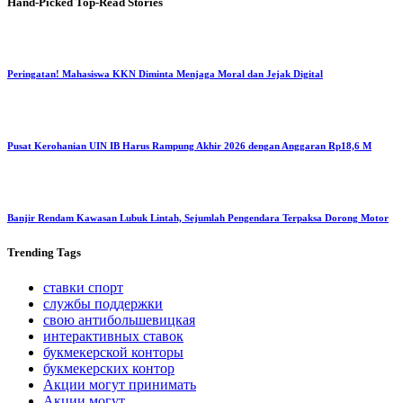
Hand-Picked
Top-Read Stories
Peringatan! Mahasiswa KKN Diminta Menjaga Moral dan Jejak Digital
Pusat Kerohanian UIN IB Harus Rampung Akhir 2026 dengan Anggaran Rp18,6 M
Banjir Rendam Kawasan Lubuk Lintah, Sejumlah Pengendara Terpaksa Dorong Motor
Trending
Tags
ставки спорт
службы поддержки
свою антибольшевицкая
интерактивных ставок
букмекерской конторы
букмекерских контор
Акции могут принимать
Акции могут