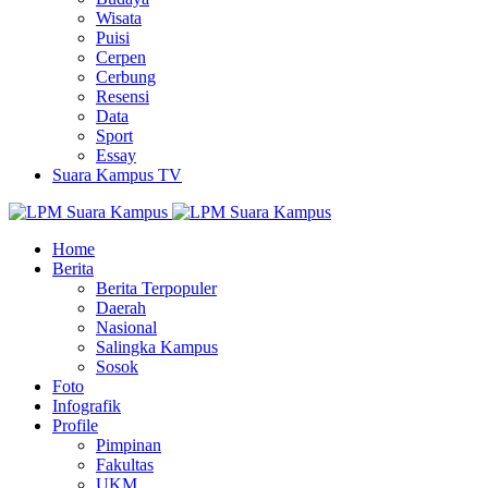
Wisata
Puisi
Cerpen
Cerbung
Resensi
Data
Sport
Essay
Suara Kampus TV
Home
Berita
Berita Terpopuler
Daerah
Nasional
Salingka Kampus
Sosok
Foto
Infografik
Profile
Pimpinan
Fakultas
UKM