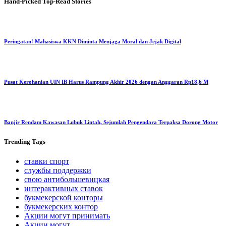
Hand-Picked
Top-Read Stories
Peringatan! Mahasiswa KKN Diminta Menjaga Moral dan Jejak Digital
Pusat Kerohanian UIN IB Harus Rampung Akhir 2026 dengan Anggaran Rp18,6 M
Banjir Rendam Kawasan Lubuk Lintah, Sejumlah Pengendara Terpaksa Dorong Motor
Trending
Tags
ставки спорт
службы поддержки
свою антибольшевицкая
интерактивных ставок
букмекерской конторы
букмекерских контор
Акции могут принимать
Акции могут