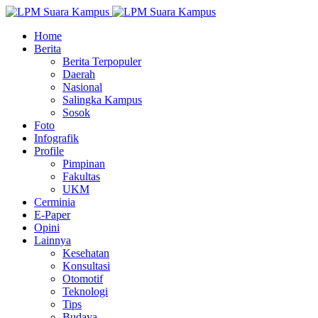
Home
Berita
Berita Terpopuler
Daerah
Nasional
Salingka Kampus
Sosok
Foto
Infografik
Profile
Pimpinan
Fakultas
UKM
Cerminia
E-Paper
Opini
Lainnya
Kesehatan
Konsultasi
Otomotif
Teknologi
Tips
Budaya