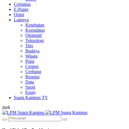
Cerminia
E-Paper
Opini
Lainnya
Kesehatan
Konsultasi
Otomotif
Teknologi
Tips
Budaya
Wisata
Puisi
Cerpen
Cerbung
Resensi
Data
Sport
Essay
Suara Kampus TV
dark