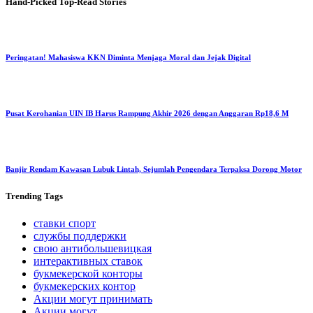
Hand-Picked
Top-Read Stories
Peringatan! Mahasiswa KKN Diminta Menjaga Moral dan Jejak Digital
Pusat Kerohanian UIN IB Harus Rampung Akhir 2026 dengan Anggaran Rp18,6 M
Banjir Rendam Kawasan Lubuk Lintah, Sejumlah Pengendara Terpaksa Dorong Motor
Trending
Tags
ставки спорт
службы поддержки
свою антибольшевицкая
интерактивных ставок
букмекерской конторы
букмекерских контор
Акции могут принимать
Акции могут