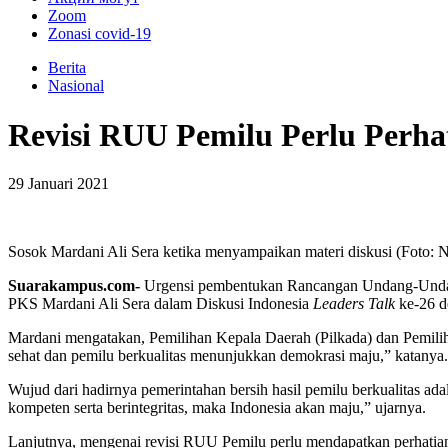
Zoom
Zonasi covid-19
Berita
Nasional
Revisi RUU Pemilu Perlu Perha
29 Januari 2021
Sosok Mardani Ali Sera ketika menyampaikan materi diskusi (Foto:
Suarakampus.com-
Urgensi pembentukan Rancangan Undang-Undang (
PKS Mardani Ali Sera dalam Diskusi Indonesia
Leaders Talk
ke-26 
Mardani mengatakan, Pemilihan Kepala Daerah (Pilkada) dan Pemilih
sehat dan pemilu berkualitas menunjukkan demokrasi maju,” katanya.
Wujud dari hadirnya pemerintahan bersih hasil pemilu berkualitas ada
kompeten serta berintegritas, maka Indonesia akan maju,” ujarnya.
Lanjutnya, mengenai revisi RUU Pemilu perlu mendapatkan perhatian 