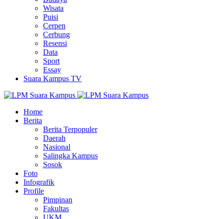
Wisata
Puisi
Cerpen
Cerbung
Resensi
Data
Sport
Essay
Suara Kampus TV
Home
Berita
Berita Terpopuler
Daerah
Nasional
Salingka Kampus
Sosok
Foto
Infografik
Profile
Pimpinan
Fakultas
UKM