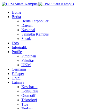
Home
Berita
Berita Terpopuler
Daerah
Nasional
Salingka Kampus
Sosok
Foto
Infografik
Profile
Pimpinan
Fakultas
UKM
Cerminia
E-Paper
Opini
Lainnya
Kesehatan
Konsultasi
Otomotif
Teknologi
Tips
Budaya