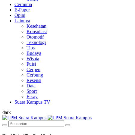
Cerminia
E-Paper
Opini
Lainnya
Kesehatan
Konsultasi
Otomotif
Teknologi
Tips
Budaya
Wisata
Puisi
Cerpen
Cerbung
Resensi
Data
Sport
Essay
Suara Kampus TV
dark