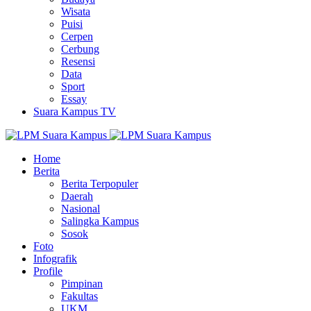
Wisata
Puisi
Cerpen
Cerbung
Resensi
Data
Sport
Essay
Suara Kampus TV
Home
Berita
Berita Terpopuler
Daerah
Nasional
Salingka Kampus
Sosok
Foto
Infografik
Profile
Pimpinan
Fakultas
UKM