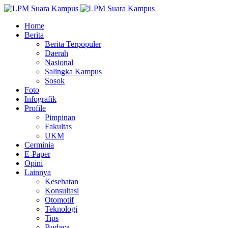
Home
Berita
Berita Terpopuler
Daerah
Nasional
Salingka Kampus
Sosok
Foto
Infografik
Profile
Pimpinan
Fakultas
UKM
Cerminia
E-Paper
Opini
Lainnya
Kesehatan
Konsultasi
Otomotif
Teknologi
Tips
Budaya