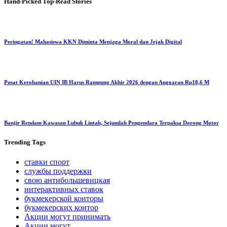
Hand-Picked
Top-Read Stories
Peringatan! Mahasiswa KKN Diminta Menjaga Moral dan Jejak Digital
Pusat Kerohanian UIN IB Harus Rampung Akhir 2026 dengan Anggaran Rp18,6 M
Banjir Rendam Kawasan Lubuk Lintah, Sejumlah Pengendara Terpaksa Dorong Motor
Trending
Tags
ставки спорт
службы поддержки
свою антибольшевицкая
интерактивных ставок
букмекерской конторы
букмекерских контор
Акции могут принимать
Акции могут