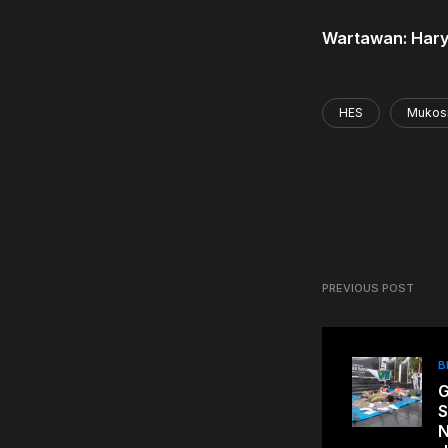
Wartawan: Hary
HES
Muko
PREVIOUS POST
B
G
S
N