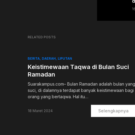
d
1
RELATED POSTS
BERITA
DAERAH
LIPUTAN
Keistimewaan Taqwa di Bulan Suci
Ramadan
Suarakampus.com– Bulan Ramadan adalah bulan yan
suci, di dalamnya terdapat banyak keistimewaan bagi
orang yang bertaqwa. Hal itu…
Selengkapnya
18 Maret 2024