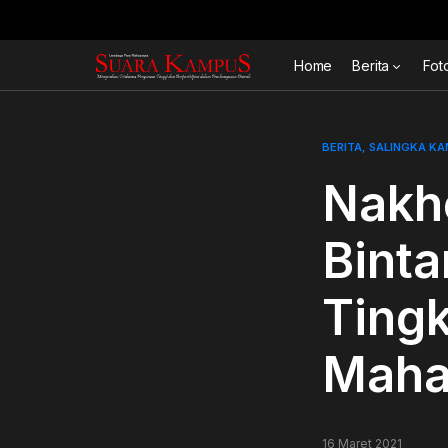
Home
Berita
Fot
BERITA
SALINGKA K
Nakh
Binta
Tingk
Maha
16 Maret 2021