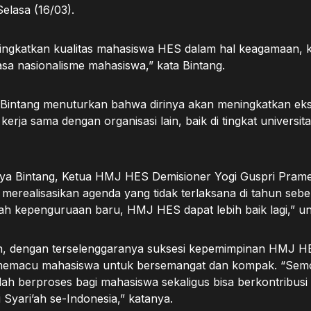
elasa (16/03).
ngkatkan kualitas mahasiswa HES dalam hal keagamaan, k
rasa nasionalisme mahasiswa,” kata Bintang.
, Bintang menuturkan bahwa dirinya akan meningkatkan eksi
kerja sama dengan organisasi lain, baik di tingkat universi
nya Bintang, Ketua HMJ HES Demisioner Yogi Guspri Prame
erealisasikan agenda yang tidak terlaksana di tahun seb
h kepenguruaan baru, HMJ HES dapat lebih baik lagi,” un
n, dengan terselenggaranya suksesi kepemimpinan HMJ HE
memacu mahasiswa untuk bersemangat dan kompak. “Se
ah berproses bagi mahasiswa sekaligus bisa berkontribusi
yari’ah se-Indonesia,” katanya.