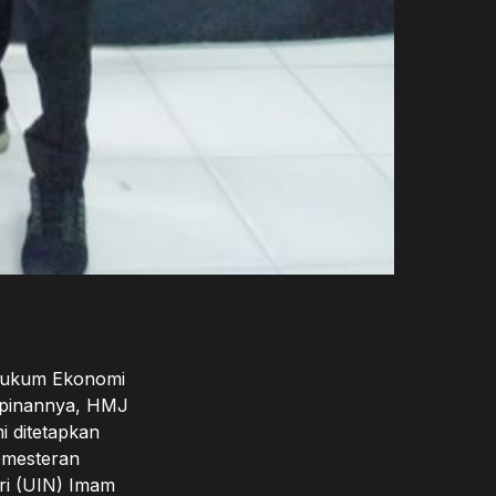
Hukum Ekonomi
impinannya, HMJ
i ditetapkan
emesteran
ri (UIN) Imam