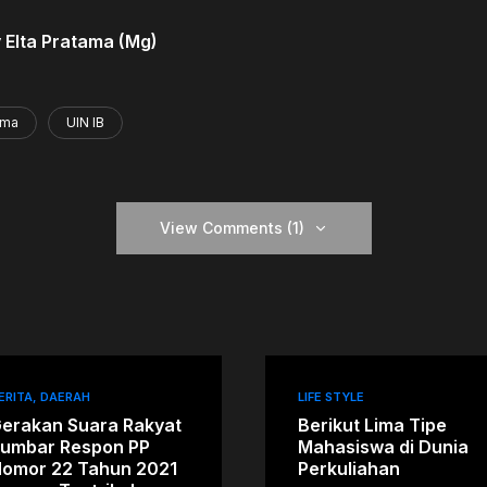
 Elta Pratama (Mg)
sma
UIN IB
View Comments (1)
ERITA
DAERAH
LIFE STYLE
erakan Suara Rakyat
Berikut Lima Tipe
umbar Respon PP
Mahasiswa di Dunia
omor 22 Tahun 2021
Perkuliahan