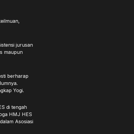
eilmuan,
stensi jurusan
tas maupun
sti berharap
elumnya.
gkap Yogi.
S di tengah
moga HMJ HES
 dalam Asosiasi