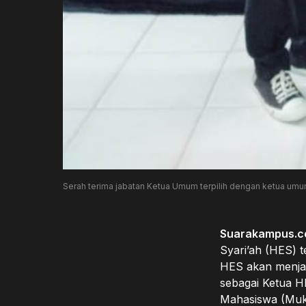
Serah terima jabatan Ketua Umum terpilih dengan ketua um
Suarakampus.c
Syari’ah (HES) 
HES akan menjadi
sebagai Ketua H
Mahasiswa (Muko