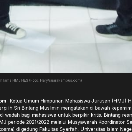
um lama HMJ HES (Foto: Hary/suarakampus.com)
om-
Ketua Umum Himpunan Mahasiswa Jurusan (HMJ) 
terpilih Sri Bintang Muslimin mengatakan di bawah kepem
 wadah bagi mahasiswa untuk berpikir kritis. Bintang resm
MJ periode 2021/2022 melalui Musyawarah Koordinator S
sma) di gedung Fakultas Syari’ah, Universitas Islam Nege